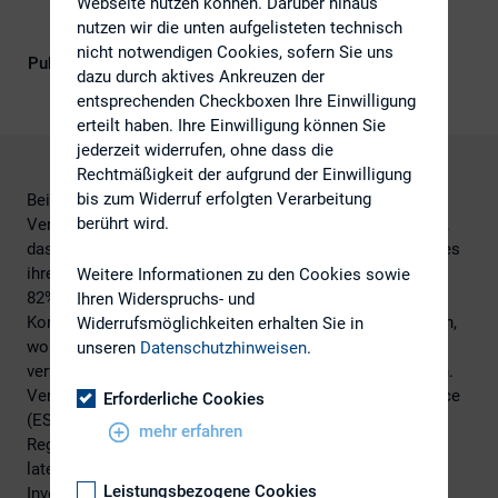
Webseite nutzen können. Darüber hinaus
Nachhaltigkeit & Governance), IR-
nutzen wir die unten aufgelisteten technisch
Kompetenz
nicht notwendigen Cookies, sofern Sie uns
Publikationsform
Externe Publikationen
dazu durch aktives Ankreuzen der
entsprechenden Checkboxen Ihre Einwilligung
erteilt haben. Ihre Einwilligung können Sie
jederzeit widerrufen, ohne dass die
Rechtmäßigkeit der aufgrund der Einwilligung
bis zum Widerruf erfolgten Verarbeitung
Bei einer Umfrage der Bank of New York Mellon gaben
berührt wird.
Vertreter von 45% dieser Unternehmen (33% weltweit) an,
dass die stärkere Internationalisierung der Aktionäre eines
ihrer gegenwärtigen Hauptziele der IR-Arbeit ist.
Weitere Informationen zu den Cookies sowie
82% der Investor-Relations-Abteilungen sind für die
Ihren Widerspruchs- und
Kommunikation der Corporate Governance verantwortlich,
Widerrufsmöglichkeiten erhalten Sie in
wobei gerade mal 39% dabei eine proaktive Strategie
unseren
Datenschutzhinweisen
.
verfolgen, Investoren mit diesen Themen zu beschäftigen.
Veröffentlichungen über Environment Social & Governance
Erforderliche Cookies
(ESG/Nachhaltigkeit) hängen stark von der jeweiligen
mehr erfahren
Region ab. 43% der westeuropäischen und 40% der
lateinamerikanischen Unternehmen versuchen ESG-
Leistungsbezogene Cookies
Investoren zu erreichen, während für 80% der