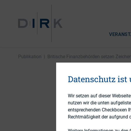
VERANST
Publikation
|
Britische Finanzbehörden setzen Zeiche
Datenschutz ist
Britisch
Wir setzen auf dieser Webseit
nutzen wir die unten aufgelist
entsprechenden Checkboxen Ihre
21. Mai 2014
Rechtmäßigkeit der aufgrund de
Weitere Informationen zu den 