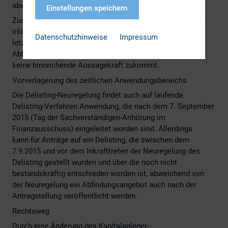
abweichen.
Einstellungen speichern
Zusammenfassend gilt: Der gewichtete durchschnittliche
inländische Börsenkurs der Wertpapiere während des
Datenschutzhinweise
Impressum
letzten halben Jahres ist also für die Festsetzung des
Abfindungsbetrags dann nicht maßgeblich, wenn diesem
keine hinreichende Aussagekraft zukommt.
Vorverlagerung des zeitlichen Anwendungsbereichs
Die Delisting-Neuregelung findet auch auf laufende
Delisting-Verfahren Anwendung, die nach dem 7. September
2015 (Tag der Sachverständigen-Anhörung im
Finanzausschuss) eingeleitet worden sind. Allerdings
kann für Anträge auf ein Delisting, die zwischen dem
7.9.2015 und vor dem Inkrafttreten der Neuregelung des
Delisting gestellt wurden und über die noch nicht
bestandskräftig entschieden worden ist, abweichend von
der Neuregelung ein Abfindungsangebot auch nach der
Antragstellung veröffentlicht werden.
Rechtsweg
Durch eine Änderung des Kapitalanleger-