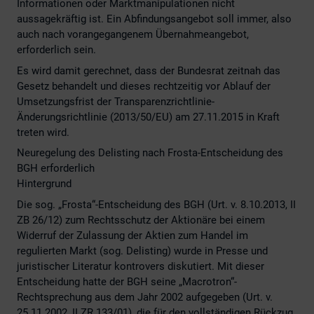
Informationen oder Marktmanipulationen nicht
aussagekräftig ist. Ein Abfindungsangebot soll immer, also
auch nach vorangegangenem Übernahmeangebot,
erforderlich sein.
Es wird damit gerechnet, dass der Bundesrat zeitnah das
Gesetz behandelt und dieses rechtzeitig vor Ablauf der
Umsetzungsfrist der Transparenzrichtlinie-
Änderungsrichtlinie (2013/50/EU) am 27.11.2015 in Kraft
treten wird.
Neuregelung des Delisting nach Frosta-Entscheidung des
BGH erforderlich
Hintergrund
Die sog. „Frosta“-Entscheidung des BGH (Urt. v. 8.10.2013, II
ZB 26/12) zum Rechtsschutz der Aktionäre bei einem
Widerruf der Zulassung der Aktien zum Handel im
regulierten Markt (sog. Delisting) wurde in Presse und
juristischer Literatur kontrovers diskutiert. Mit dieser
Entscheidung hatte der BGH seine „Macrotron“-
Rechtsprechung aus dem Jahr 2002 aufgegeben (Urt. v.
25.11.2002, II ZR 133/01), die für den vollständigen Rückzug