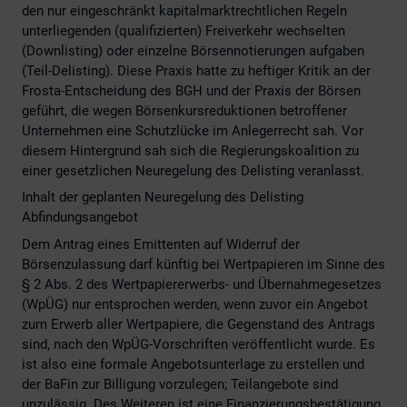
den nur eingeschränkt kapitalmarktrechtlichen Regeln
unterliegenden (qualifizierten) Freiverkehr wechselten
(Downlisting) oder einzelne Börsennotierungen aufgaben
(Teil-Delisting). Diese Praxis hatte zu heftiger Kritik an der
Frosta-Entscheidung des BGH und der Praxis der Börsen
geführt, die wegen Börsenkursreduktionen betroffener
Unternehmen eine Schutzlücke im Anlegerrecht sah. Vor
diesem Hintergrund sah sich die Regierungskoalition zu
einer gesetzlichen Neuregelung des Delisting veranlasst.
Inhalt der geplanten Neuregelung des Delisting
Abfindungsangebot
Dem Antrag eines Emittenten auf Widerruf der
Börsenzulassung darf künftig bei Wertpapieren im Sinne des
§ 2 Abs. 2 des Wertpapiererwerbs- und Übernahmegesetzes
(WpÜG) nur entsprochen werden, wenn zuvor ein Angebot
zum Erwerb aller Wertpapiere, die Gegenstand des Antrags
sind, nach den WpÜG-Vorschriften veröffentlicht wurde. Es
ist also eine formale Angebotsunterlage zu erstellen und
der BaFin zur Billigung vorzulegen; Teilangebote sind
unzulässig. Des Weiteren ist eine Finanzierungsbestätigung