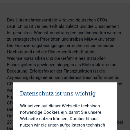
Das Unternehmensumfeld wird von deutschen CFOs
deutlich positiver beurteilt als zuletzt und die Unsicherheit
ist gesunken. Wachstumsstrategien und Innovation werden
zu strategischen Prioritäten und treiben M&A-Aktivitäten.
Die Finanzierungsbedingungen erreichen einen erneuten
Höchststand und die Risikobereitschaft steigt.
Wechselkursrisiken und die Gefahr eines instabilen
Finanzsystems gewinnen hingegen als Risikofaktoren an
Bedeutung. Erfolgsfaktor der Finanzfunktion ist die
Anpassungsfähigkeit an sich ändernde Geschäftsmodelle.
CFOs erweitern so ihre Rolle um strategische Aufgaben und
werden zu wichtigen Businesspartnern. Dies sind
Datenschutz ist uns wichtig
Ergebnisse des siebten Deloitte CFO Survey, an dem 150
CFOs deutscher Großunternehmen teilnahmen. „Der
Wir setzen auf dieser Webseite technisch
Deloitte CFO Confidence Index zeigt eine Rückkehr des
notwendige Cookies ein, damit Sie unsere
Optimismus und erreicht seinen zweithöchsten Wert seit
Webseite nutzen können. Darüber hinaus
2012“, sagt Rolf Epstein, Partner und Leiter CFO Services bei
nutzen wir die unten aufgelisteten technisch
Deloitte. „Die Beurteilung des und die