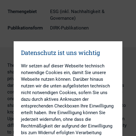
Themengebiet
ESG (inkl. Nachhaltigkeit &
Governance)
Publikationsform
DIRK-Publikationen
Datenschutz ist uns wichtig
The public debate about corporate governance and
Wir setzen auf dieser Webseite technisch
shareholder activism was boosted by the labeling of
notwendige Cookies ein, damit Sie unsere
private-equity-investors as „locusts“ causing extensive
Webseite nutzen können. Darüber hinaus
damage and thus requiring more regulatory efforts. In this
nutzen wir die unten aufgelisteten technisch
context the academic discussion faces two facts: On the
nicht notwendigen Cookies, sofern Sie uns
one hand, it is necessary to consider large and active
dazu durch aktives Ankreuzen der
shareholders, but on the other hand it is more important to
entsprechenden Checkboxen Ihre Einwilligung
know and determine who they are.
erteilt haben. Ihre Einwilligung können Sie
Upon this starting point the present dissertation works on
jederzeit widerrufen, ohne dass die
different research questions: How is a blockholder’s ability
Rechtmäßigkeit der aufgrund der Einwilligung
to solve the agency problem between managers and
bis zum Widerruf erfolgten Verarbeitung