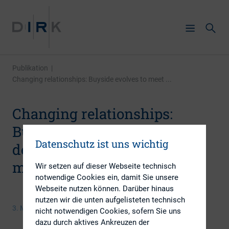
Publikation
|
Changing relationships: Buyside evolves to meet ...
Changing relationships:
Buyside evolves to meet the
Datenschutz ist uns wichtig
demands of fragmenting
market
Wir setzen auf dieser Webseite technisch
notwendige Cookies ein, damit Sie unsere
Webseite nutzen können. Darüber hinaus
nutzen wir die unten aufgelisteten technisch
3. Mai 2016
nicht notwendigen Cookies, sofern Sie uns
dazu durch aktives Ankreuzen der