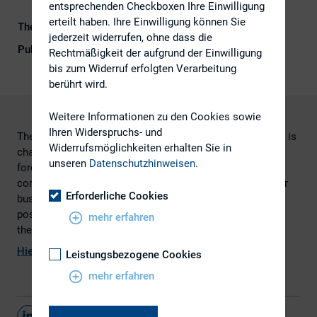
entsprechenden Checkboxen Ihre Einwilligung
erteilt haben. Ihre Einwilligung können Sie
Themengebiet
Investoren
jederzeit widerrufen, ohne dass die
Publikationsform
Externe Publikationen
Rechtmäßigkeit der aufgrund der Einwilligung
bis zum Widerruf erfolgten Verarbeitung
berührt wird.
Weitere Informationen zu den Cookies sowie
Ihren Widerspruchs- und
The relationship between the sell-side and its client base is
Widerrufsmöglichkeiten erhalten Sie in
changing. Selective retrenchment by some banks has
unseren
Datenschutzhinweisen
.
forced clients to adapt to the increased operational
complexity. But the end result is greater control over their
Erforderliche Cookies
business and a transformation that will ultimately be
positive for
mehr erfahren
the industry.
Hier
finden Sie den vollständigen Artikel.
Leistungsbezogene Cookies
mehr erfahren
Teilen