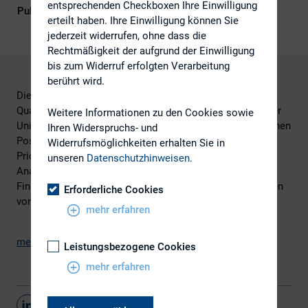
entsprechenden Checkboxen Ihre Einwilligung
Publikationsform
DIRK-Publikationen
erteilt haben. Ihre Einwilligung können Sie
jederzeit widerrufen, ohne dass die
Rechtmäßigkeit der aufgrund der Einwilligung
bis zum Widerruf erfolgten Verarbeitung
berührt wird.
Die Studie „Corporate Perception on Capital Markets –
Qualitative Erfolgsfaktoren der Finanzkommunikation“ der
Weitere Informationen zu den Cookies sowie
Universität St. Gallen in Zusammenarbeit mit der Deutschen
Ihren Widerspruchs- und
Post World Net, der ING Group, der Pfleiderer AG, der
Widerrufsmöglichkeiten erhalten Sie in
Pricewaterhouse-Coopers AG und der RWE AG beweist:
unseren
Datenschutzhinweisen
.
Analysten und Investoren bewerten nicht nur
Finanzkennzahlen, sondern auch qualitative Eigenschaften
Erforderliche Cookies
von Unternehmen.
mehr erfahren
mehr (pdf-Datei, 310KB)
Leistungsbezogene Cookies
mehr erfahren
Teilen