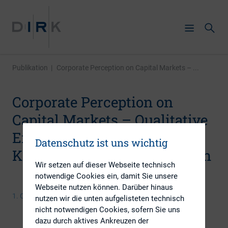
Publikation
|
Corporate Perception on Capital Markets – ...
Corporate Perception on
Capital Markets – Qualitative
Erfolgsfaktoren der
Datenschutz ist uns wichtig
Kapitalmarktkommunikation
Wir setzen auf dieser Webseite technisch
notwendige Cookies ein, damit Sie unsere
Webseite nutzen können. Darüber hinaus
1. Oktober 2007
nutzen wir die unten aufgelisteten technisch
nicht notwendigen Cookies, sofern Sie uns
dazu durch aktives Ankreuzen der