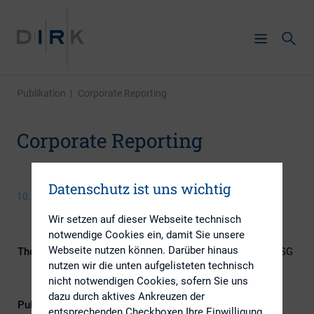
Publikation
|
Corporate Reporting
Corporate Reporting
Datenschutz ist uns wichtig
10. Oktober 2014
Wir setzen auf dieser Webseite technisch
notwendige Cookies ein, damit Sie unsere
Webseite nutzen können. Darüber hinaus
Themengebiete
Berichterstattung, Digitalisierung, ESG
nutzen wir die unten aufgelisteten technisch
(inkl. Nachhaltigkeit & Governance),
nicht notwendigen Cookies, sofern Sie uns
Investoren, IR-Kompetenz
dazu durch aktives Ankreuzen der
Publikationsform
Externe Publikationen
entsprechenden Checkboxen Ihre Einwilligung