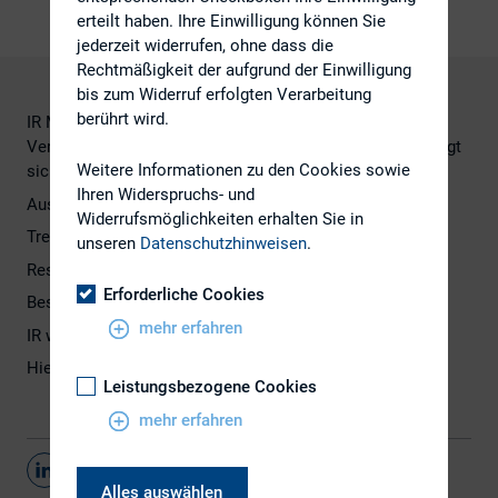
erteilt haben. Ihre Einwilligung können Sie
jederzeit widerrufen, ohne dass die
Rechtmäßigkeit der aufgrund der Einwilligung
bis zum Widerruf erfolgten Verarbeitung
berührt wird.
IR Magazine hat wieder eine Sonderausgabe in digitaler
Version online zur Verfügung gestellt. Die Ausgabe bewegt
Weitere Informationen zu den Cookies sowie
sich rund um das Thema Corporate Reporting.
Ihren Widerspruchs- und
Auszug aus dem Inhaltsverzeichnis:
Widerrufsmöglichkeiten erhalten Sie in
Trends: Five ways corporate reporting is changing
unseren
Datenschutzhinweisen
.
Research: IROs deliver their verdict on socila media
Erforderliche Cookies
Best practice: The work behind award-winning reports
mehr erfahren
IR websites: What investors and analysts want to see
Hier geht´s zur
gesamten Ausgabe
Leistungsbezogene Cookies
mehr erfahren
Teilen
Alles auswählen