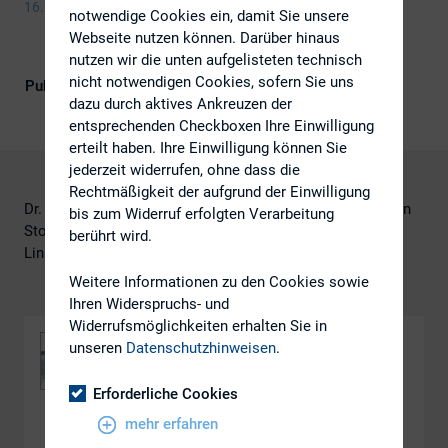
16. Januar 2020
notwendige Cookies ein, damit Sie unsere
Webseite nutzen können. Darüber hinaus
nutzen wir die unten aufgelisteten technisch
nicht notwendigen Cookies, sofern Sie uns
Publikationsform
DIRK-Publikationen
dazu durch aktives Ankreuzen der
entsprechenden Checkboxen Ihre Einwilligung
erteilt haben. Ihre Einwilligung können Sie
jederzeit widerrufen, ohne dass die
Rechtmäßigkeit der aufgrund der Einwilligung
Dr. Neil George Weiand / Dr. Frederik Winter / Dr. Christian
bis zum Widerruf erfolgten Verarbeitung
Storck
berührt wird.
Linklaters
Weitere Informationen zu den Cookies sowie
Ihren Widerspruchs- und
Widerrufsmöglichkeiten erhalten Sie in
unseren
Datenschutzhinweisen
.
Erforderliche Cookies
mehr erfahren
DOWNLOAD