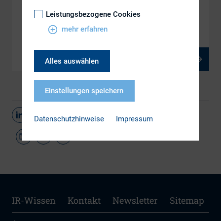
Vertragliche Ausgestaltung von Green /
Leistungsbezogene Cookies
Sustainable Finance Elementen in
Finanzierungsverträgen – Erste Erfahrungen
mehr erfahren
PDF, 377 kB
Alles auswählen
Einstellungen speichern
Teilen
Datenschutzhinweise
Impressum
IR-Wissen
Kontakt
Newsletter
Sitemap