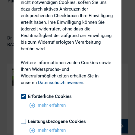
Publikationsform
DIRK-Publikationen
nicht notwendigen Cookies, sofern Sie uns
dazu durch aktives Ankreuzen der
entsprechenden Checkboxen Ihre Einwilligung
erteilt haben. Ihre Einwilligung können Sie
jederzeit widerrufen, ohne dass die
Rechtmäßigkeit der aufgrund der Einwilligung
Dr. Tim Balensiefer
bis zum Widerruf erfolgten Verarbeitung
BASF
berührt wird.
Weitere Informationen zu den Cookies sowie
Ihren Widerspruchs- und
Widerrufsmöglichkeiten erhalten Sie in
unseren
Datenschutzhinweisen
.
Erforderliche Cookies
DOWNLOAD
mehr erfahren
We create chemistry for a sustainable future
Leistungsbezogene Cookies
PDF, 5 MB
mehr erfahren