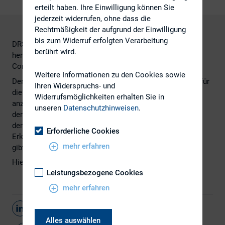
erteilt haben. Ihre Einwilligung können Sie
jederzeit widerrufen, ohne dass die
Rechtmäßigkeit der aufgrund der Einwilligung
bis zum Widerruf erfolgten Verarbeitung
DRS 20 erst flächendeckend angewendet – und was kam
berührt wird.
heraus? Von Alexander Wilberg, CFA, Director, Kirchhoff
Consult AG
Weitere Informationen zu den Cookies sowie
Der Geschäftsberichtsjahrgang 2013, in dem der DRS 20 für
Ihren Widerspruchs- und
die Konzernlageberichterstattung erstmals verpflichtend
Widerrufsmöglichkeiten erhalten Sie in
anzuwenden war, hat die erwartet großen Unterschiede in
unseren
Datenschutzhinweisen
.
der Auslegung des Standards gezeigt. Doch ein Blick auf
den Kreis der DAX-Konzerne endet mit der erfreulichen
Erforderliche Cookies
Erkenntnis: Im Hinblick auf die zentralen Veränderungen
mehr erfahren
gibt es mehr Licht als Schatten.
Hier geht es zum
Artikel
, erschienen in der Going Public
Leistungsbezogene Cookies
mehr erfahren
Teilen
Alles auswählen