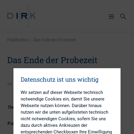
Publikation
|
Das Ende der Probezeit
Das Ende der Probezeit
Datenschutz ist uns wichtig
24. September 2014
Wir setzen auf dieser Webseite technisch
notwendige Cookies ein, damit Sie unsere
Webseite nutzen können. Darüber hinaus
Themengebiete
Berichterstattung, ESG (inkl.
nutzen wir die unten aufgelisteten technisch
Nachhaltigkeit & Governance)
nicht notwendigen Cookies, sofern Sie uns
Publikationsform
Externe Publikationen
dazu durch aktives Ankreuzen der
entsprechenden Checkboxen Ihre Einwilligung