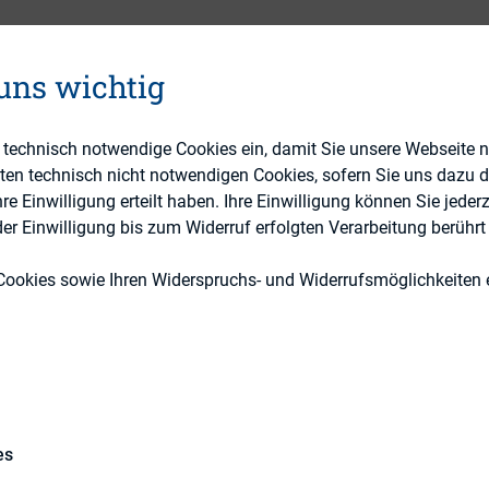
 uns wichtig
Investoren
DIRK-Publikationen
e technisch notwendige Cookies ein, damit Sie unsere Webseite 
eten technisch nicht notwendigen Cookies, sofern Sie uns dazu 
 Einwilligung erteilt haben. Ihre Einwilligung können Sie jederz
r Einwilligung bis zum Widerruf erfolgten Verarbeitung berührt 
Cookies sowie Ihren Widerspruchs- und Widerrufsmöglichkeiten e
ktur des deutschen Leitindex DAX
 Marktstudie „Investoren der Deutschland AG 3.0“
trukturveränderungen der Investorenlandschaft de
es
der Studie lag sowohl auf der Verteilung, als auc