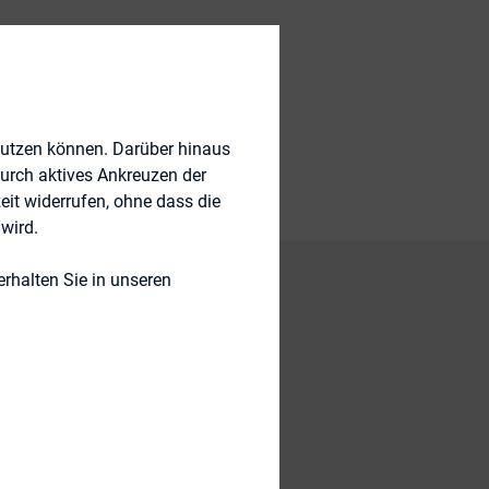
nutzen können. Darüber hinaus
durch aktives Ankreuzen der
eit widerrufen, ohne dass die
wird.
rhalten Sie in unseren
 von DIRK und
s DAX analysiert.
h speziell auf den