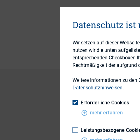
Datenschutz ist
Themengebiet
Publikationsform
Wir setzen auf dieser Webseit
nutzen wir die unten aufgelist
entsprechenden Checkboxen Ihre
Rechtmäßigkeit der aufgrund de
Weitere Informationen zu den 
Datenschutzhinweisen
.
Die Aktionärsstru
Erforderliche Cookies
mehr erfahren
In der gemeinsamen
IPREO werden die S
Leistungsbezogene Cooki
Das Hauptaugenmerk 