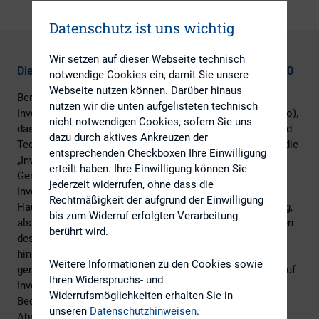
Datenschutz ist uns wichtig
Wir setzen auf dieser Webseite technisch
Die Aktionärsstruktur des deutschen Leitindex DAX 30
notwendige Cookies ein, damit Sie unsere
Webseite nutzen können. Darüber hinaus
Bereits zum sechsten Mal haben der DIRK – Deutscher
nutzen wir die unten aufgelisteten technisch
Investor Relations Verband und IHS Markit (ehemals Ipreo),
nicht notwendigen Cookies, sofern Sie uns
das global führende Investor Relations (IR) Beratungs- und
dazu durch aktives Ankreuzen der
Technologieunternehmen, in der gemeinsamen Marktstudie
entsprechenden Checkboxen Ihre Einwilligung
„Investoren der Deutschland AG 6.0“ – „Who owns the
erteilt haben. Ihre Einwilligung können Sie
German DAX?“ die Strukturveränderungen der
jederzeit widerrufen, ohne dass die
Investorenlandschaft des DAX analysiert. Das
Rechtmäßigkeit der aufgrund der Einwilligung
Hauptaugenmerk der Studie lag sowohl auf der Verteilung,
bis zum Widerruf erfolgten Verarbeitung
als auch speziell auf den Veränderungen und Mittelflüssen
berührt wird.
des institutionellen Streubesitzes der DAX-Emittenten
hinsichtlich Geografie, Investment Stil sowie den meist
Weitere Informationen zu den Cookies sowie
genutzten Handelsplätzen. Hierbei wurden Investments auf
Ihren Widerspruchs- und
Investorengruppenebene, von Staatsfonds sowie die
Widerrufsmöglichkeiten erhalten Sie in
Bedeutung von extra-finanziellen Kriterien und das
unseren
Datenschutzhinweisen
.
Abstimmverhalten von Investoren näher untersucht.