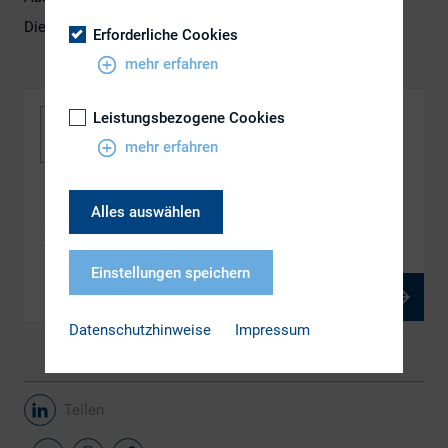
Die Pressemitteilung finden Sie
hier
.
Erforderliche Cookies
mehr erfahren
Leistungsbezogene Cookies
mehr erfahren
DOWNLOAD
Alles auswählen
DAX-Studie: Investoren der Deutschland AG 6.0
Einstellungen speichern
PDF, 680 kB
Datenschutzhinweise
Impressum
Teilen