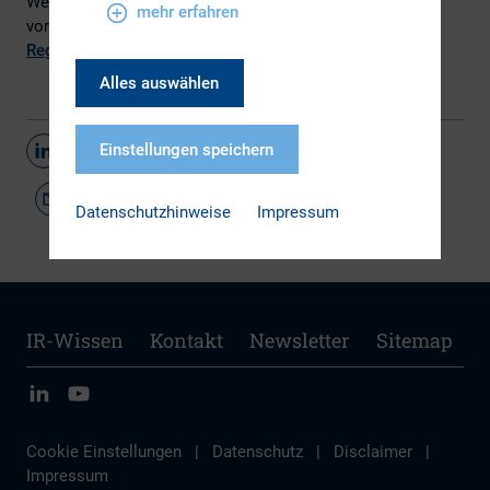
Weitere Informationen, wie die Pressemitteilung und die
mehr erfahren
vorläufige Version, finden Sie
hier
auf der Webseite der
Regierungskommission
.
Alles auswählen
Einstellungen speichern
Teilen
Datenschutzhinweise
Impressum
IR-Wissen
Kontakt
Newsletter
Sitemap
Cookie Einstellungen
|
Datenschutz
|
Disclaimer
|
Impressum