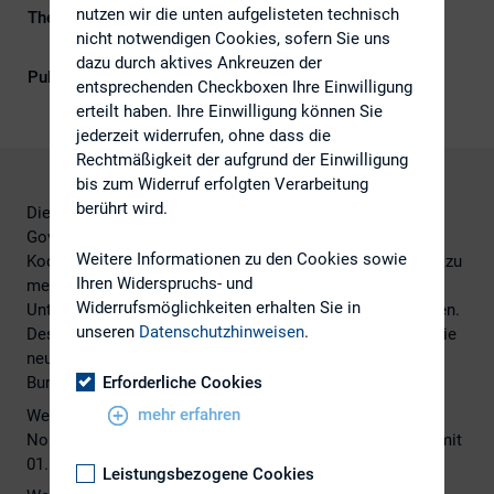
nutzen wir die unten aufgelisteten technisch
Themengebiet
ESG (inkl. Nachhaltigkeit &
nicht notwendigen Cookies, sofern Sie uns
Governance)
dazu durch aktives Ankreuzen der
Publikationsform
Externe Publikationen
entsprechenden Checkboxen Ihre Einwilligung
erteilt haben. Ihre Einwilligung können Sie
jederzeit widerrufen, ohne dass die
Rechtmäßigkeit der aufgrund der Einwilligung
bis zum Widerruf erfolgten Verarbeitung
berührt wird.
Die Regierungskommission Deutscher Corporate
Governance Kodex beschloss am 07. Feburar 2017
Weitere Informationen zu den Cookies sowie
Kodexänderungen. Die Änderungen sollen unter anderem zu
Ihren Widerspruchs- und
mehr Transparenz für eine bessere Beurteilung der
Widerrufsmöglichkeiten erhalten Sie in
Unternehmensgovernance durch die Stakeholder beitragen.
unseren
Datenschutzhinweisen
.
Des Weiteren wurde die Präambel des Kodex erweitert. Die
neuen Regelungen gelten ab der Veröffentlichung im
Erforderliche Cookies
Bundesanzeiger.
mehr erfahren
Weiters wurde bekanntgegeben, dass Prof. Dr. Rolf
Nonnenmacher den Voristz der Regierungskommission mit
01. März 2017 übernehmen wird.
Leistungsbezogene Cookies