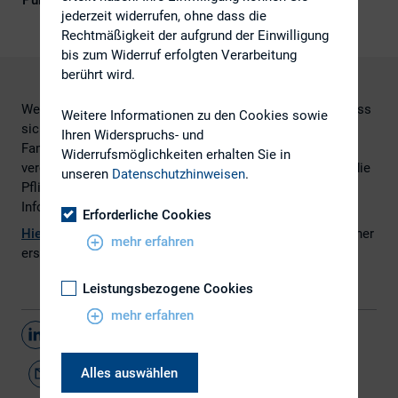
Publikationsform
Externe Publikationen
jederzeit widerrufen, ohne dass die
Rechtmäßigkeit der aufgrund der Einwilligung
bis zum Widerruf erfolgten Verarbeitung
berührt wird.
Wer es gewohnt war, dicke Quartalsberichte zu lesen, muss
Weitere Informationen zu den Cookies sowie
sich umstellen. Künftig brauchen Firmen aus der Dax-
Ihren Widerspruchs- und
Familie nur noch eine abgespeckte Quartalsmitteilung zu
Widerrufsmöglichkeiten erhalten Sie in
veröffentlichen. Für General-Standard-Mitglieder entfällt die
unseren
Datenschutzhinweisen
.
Pflicht gar ganz. Bekommt der Anleger nun weniger
Informationen?
Erforderliche Cookies
Hier
geht es zum vollständigen Artikel, von Notker Blechner
mehr erfahren
erschienen bei
www.boerse.ard.de
.
Leistungsbezogene Cookies
mehr erfahren
Teilen
Alles auswählen