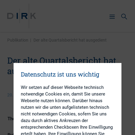
Publikation
|
Der alte Quartalsbericht hat ausgedient
Der alte Quartalsbericht hat
ausgedient
Datenschutz ist uns wichtig
Wir setzen auf dieser Webseite technisch
notwendige Cookies ein, damit Sie unsere
20. Januar 2016
Webseite nutzen können. Darüber hinaus
nutzen wir die unten aufgelisteten technisch
nicht notwendigen Cookies, sofern Sie uns
Themengebiete
Berichterstattung, Investoren,
dazu durch aktives Ankreuzen der
Kapitalmarktrecht
entsprechenden Checkboxen Ihre Einwilligung
erteilt haben. Ihre Einwilligung können Sie