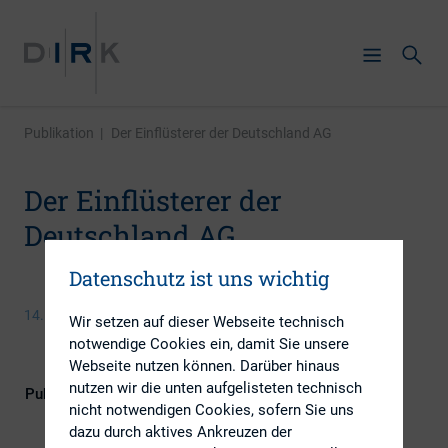
Publikation
|
Der Einflüsterer der Deutschland AG
Der Einflüsterer der
Deutschland AG
Datenschutz ist uns wichtig
14. März 2016
Wir setzen auf dieser Webseite technisch
notwendige Cookies ein, damit Sie unsere
Webseite nutzen können. Darüber hinaus
nutzen wir die unten aufgelisteten technisch
Publikationsform
Externe Publikationen
nicht notwendigen Cookies, sofern Sie uns
dazu durch aktives Ankreuzen der