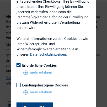
entsprechenden Checkboxen Ihre Einwilligung
erteilt haben. Ihre Einwilligung können Sie
jederzeit widerrufen, ohne dass die
Alexander Geiser, Frontmann der Kommunikationsberatung
Rechtmäßigkeit der aufgrund der Einwilligung
Hering Schuppener, hat enormen Einfluss auf die Anführer
bis zum Widerruf erfolgten Verarbeitung
der Deutschland AG. Seine Macht wirkt schier unheimlich,
berührt wird.
wie manager magazin in einem Portrait in der Februar-
Ausgabe beschrieb.
Weitere Informationen zu den Cookies sowie
Ihren Widerspruchs- und
Matthias Müller (62), gerade zum VW-Chef berufen, und
Widerrufsmöglichkeiten erhalten Sie in
seine Presse-Entourage möchten auf Nummer sicher
unseren
Datenschutzhinweisen
.
gehen. Sie wollen den Besten, den Crack der Branche. Dass
der für seine Dienste schon mal 1000 Euro die Stunde
Erforderliche Cookies
veranschlagt – egal. Die Existenz des zweitgrößten
Autobauers der Welt steht auf dem Spiel.
mehr erfahren
Hier
geht es zum vollständigen Artikel, erschienen bei
www.manager-magazin.de
.
Leistungsbezogene Cookies
mehr erfahren
Teilen