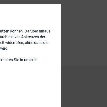
nutzen können. Darüber hinaus
durch aktives Ankreuzen der
eit widerrufen, ohne dass die
wird.
rhalten Sie in unseren
ernehmen in den
Börsengang der
ie Frage, wie sich