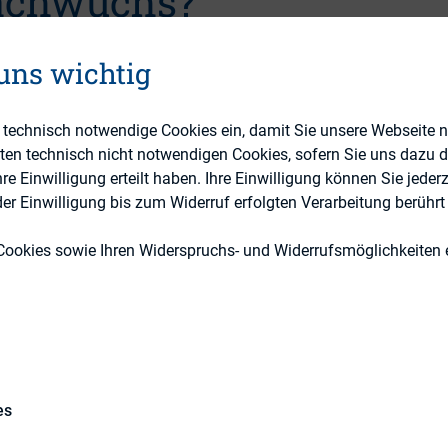
achwuchs?
 uns wichtig
e technisch notwendige Cookies ein, damit Sie unsere Webseite 
eten technisch nicht notwendigen Cookies, sofern Sie uns dazu 
DIRK-Publikationen
 Einwilligung erteilt haben. Ihre Einwilligung können Sie jederz
r Einwilligung bis zum Widerruf erfolgten Verarbeitung berührt 
Cookies sowie Ihren Widerspruchs- und Widerrufsmöglichkeiten e
der Autor Christoph Tesch die Entwicklung von Unt
ntry und Prime Standard während und nach dem 
es
6. Im Mittelpunkt steht in diesem Zusammenhang d