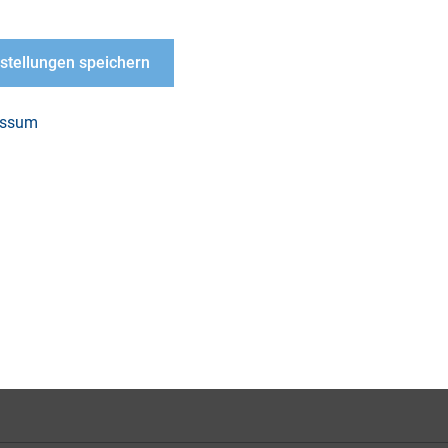
s Entry Standard in Punkto Rendite und Risiko z
nstellungen speichern
r Entry Standard – Erfolgsstory oder Abenteuerspie
DIRK Forschungsreihe Band 15, 1. Auflage, Januar 
essum
LOAD
-Forschungsreihe
15 als PDF
PDF, 6 MB