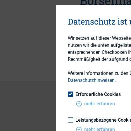
Börsenn
Datenschutz ist
1. Januar 2010
Wir setzen auf dieser Webseit
nutzen wir die unten aufgelist
Publikationsform
entsprechenden Checkboxen Ihre
Rechtmäßigkeit der aufgrund de
Weitere Informationen zu den 
Datenschutzhinweisen
.
Erforderliche Cookies
mehr erfahren
Hierfür vergleicht 
Börsensegmenten E
Leistungsbezogene Cooki
Jahre 2005 und 200
mehr erfahren