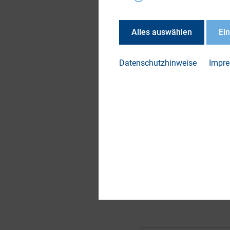
die Unternehmen de
verhalten.
Alles auswählen
Ei
Christoph Tesch: De
Börsennachwuchs?, 
Datenschutzhinweise
Impr
26 Abb., 16 Tab.
DOWN
DIRK
Band 