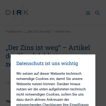
Publikation
|
„Der Zins ist weg“ – Artikel des ...
„Der Zins ist weg“ – Artikel
des Handelsblatts zur
zehnjährigen Bundesanleihe
Datenschutz ist uns wichtig
Wir setzen auf dieser Webseite technisch
notwendige Cookies ein, damit Sie unsere
14. Juni 2016
Webseite nutzen können. Darüber hinaus
nutzen wir die unten aufgelisteten technisch
nicht notwendigen Cookies, sofern Sie uns
dazu durch aktives Ankreuzen der
Themengebiete
Investoren, IR-Kompetenz
entsprechenden Checkboxen Ihre Einwilligung