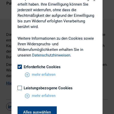
Publikationsform
Externe Publikationen
erteilt haben. Ihre Einwilligung können Sie
jederzeit widerrufen, ohne dass die
Rechtmäßigkeit der aufgrund der Einwilligung
bis zum Widerruf erfolgten Verarbeitung
berührt wird.
Die zehnjährige Bundesanleihe gilt seit Jahrzehnten als die
Weitere Informationen zu den Cookies sowie
entscheidende Benchmark für die langfristigen
Ihren Widerspruchs- und
Kapitalmarktzinsen im Euro-Raum. Außerdem bezieht sich
Widerrufsmöglichkeiten erhalten Sie in
der wichtigste europäische Anleiheterminkontrakt – der
unseren
Datenschutzhinweisen
.
Bund-Future – auf die Anleihe.
Deren Rendite ist mittlerweile
aber
auf null Prozent gefallen.
Erforderliche Cookies
Wie weit kann es noch runter gehen? – fragt
mehr erfahren
das Handelsblatt in einem aktuellen Artikel.
Hier
geht es zum vollständigen Artikel.
Leistungsbezogene Cookies
mehr erfahren
Teilen
Alles auswählen