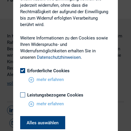
Publikationsform
Externe Publikationen
jederzeit widerrufen, ohne dass die
Rechtmäßigkeit der aufgrund der Einwilligung
bis zum Widerruf erfolgten Verarbeitung
berührt wird.
In Krisenzeiten wie dieser gewinnt die Dividendenrendite im
Weitere Informationen zu den Cookies sowie
Rahmen von Investitionsentscheidungen wieder an
Ihren Widerspruchs- und
Bedeutung. Doch welche entscheidenden Einflussfaktoren
Widerrufsmöglichkeiten erhalten Sie in
wirken auf die Ausschüttungspolitik? Dieser Frage sind die
unseren
Datenschutzhinweisen
.
Kirchhoff Consult AG (München) und der Lehrstuhl für
Rechnungswesen und Controlling an der Friedrich-
Erforderliche Cookies
Alexander-Universität Erlangen-Nürnberg nachgegangen.
mehr erfahren
vollständige Studie
Leistungsbezogene Cookies
mehr erfahren
Teilen
Alles auswählen