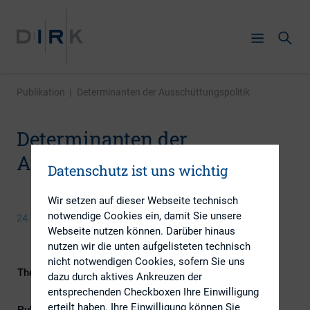
Publikation
|
Determinanten der Ausschüttungspolitik
Determinanten der
Ausschüttungspolitik
Datenschutz ist uns wichtig
Wir setzen auf dieser Webseite technisch
notwendige Cookies ein, damit Sie unsere
24. September 2013
Webseite nutzen können. Darüber hinaus
nutzen wir die unten aufgelisteten technisch
nicht notwendigen Cookies, sofern Sie uns
Themengebiet
ESG (inkl. Nachhaltigkeit &
dazu durch aktives Ankreuzen der
Governance)
entsprechenden Checkboxen Ihre Einwilligung
erteilt haben. Ihre Einwilligung können Sie