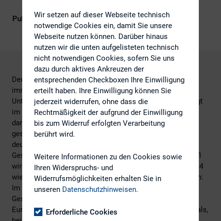
Wir setzen auf dieser Webseite technisch
Publikationsform
Externe Publikationen
notwendige Cookies ein, damit Sie unsere
Webseite nutzen können. Darüber hinaus
nutzen wir die unten aufgelisteten technisch
nicht notwendigen Cookies, sofern Sie uns
dazu durch aktives Ankreuzen der
Deutsche Unternehmen werden für Investoren weltweit
entsprechenden Checkboxen Ihre Einwilligung
immer attraktiver: Der Anteil von ausländischen
erteilt haben. Ihre Einwilligung können Sie
Unternehmen, die ihr Geld in Deutschland investieren, liegt
jederzeit widerrufen, ohne dass die
im Jahr 2014 bei 82 Prozent aller Transaktionen und ist
Rechtmäßigkeit der aufgrund der Einwilligung
damit im Vergleich zum Vorjahr um zehn Prozentpunkte
bis zum Widerruf erfolgten Verarbeitung
gestiegen. Das Interesse internationaler Investoren an
berührt wird.
deutschen Unternehmen spiegelt sich auch in der
Gesamtzahl der Deals wider: Erstmals seit dem Jahr 2011
Weitere Informationen zu den Cookies sowie
wird die Zahl der Käufe mit ausländischen Investoren 2014
Ihren Widerspruchs- und
wieder leicht wachsen, auf rund 600 Deals. Zum Vergleich:
Widerrufsmöglichkeiten erhalten Sie in
Im Jahr 2013 wurden 557 Deals angekündigt. Das
unseren
Datenschutzhinweisen
.
Gesamtvolumen wird sich 2014 auf knapp 38 Milliarden
Euro belaufen, eingeschlossen in diese Zahl sind alle Deals,
Erforderliche Cookies
bei denen der Transaktionswert bekannt gegeben wurde