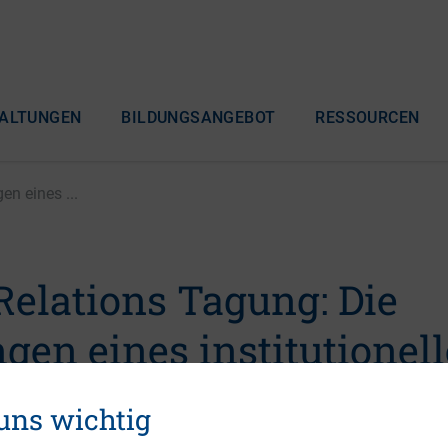
ALTUNGEN
BILDUNGSANGEBOT
RESSOURCEN
en eines ...
Relations Tagung: Die
gen eines institutionel
 an Debt-IR
 uns wichtig