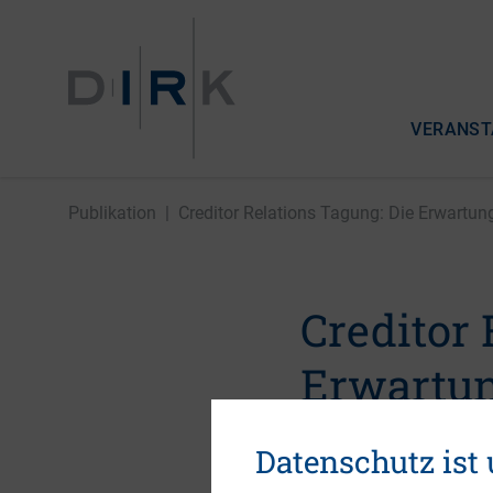
VERANST
Publikation
|
Creditor Relations Tagung: Die Erwartung
Creditor 
Erwartun
Investors
Datenschutz ist