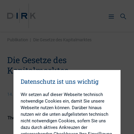
Publikation
|
Die Gesetze des Kapitalmarktes
Die Gesetze des
Kapitalmarktes
Datenschutz ist uns wichtig
Wir setzen auf dieser Webseite technisch
14. Dezember 2015
notwendige Cookies ein, damit Sie unsere
Webseite nutzen können. Darüber hinaus
nutzen wir die unten aufgelisteten technisch
Themengebiete
Berichterstattung, ESG (inkl.
nicht notwendigen Cookies, sofern Sie uns
Nachhaltigkeit & Governance),
dazu durch aktives Ankreuzen der
Kapitalmarktrecht
entsprechenden Checkboxen Ihre Einwilligung