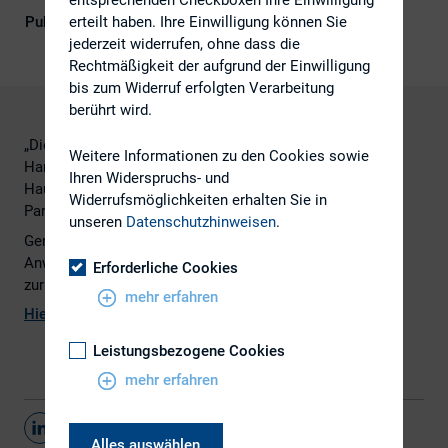
erteilt haben. Ihre Einwilligung können Sie
Publikationsform
Externe Publikationen
jederzeit widerrufen, ohne dass die
Rechtmäßigkeit der aufgrund der Einwilligung
bis zum Widerruf erfolgten Verarbeitung
berührt wird.
„Die Gesetze des Kapitalmarktes 2015 – Wissen und
Weitere Informationen zu den Cookies sowie
Handlungsempfehlungen für Investor Relations und
Ihren Widerspruchs- und
Hauptversammlung“ von Better Orange und Mayrhofer +
Widerrufsmöglichkeiten erhalten Sie in
Partner
unseren
Datenschutzhinweisen
.
Gerne stehen Ihnen Better Orange und die
Anwälte von Mayrhofer + Partner für Ihre Fragen
Erforderliche Cookies
zur Verfügung.
mehr erfahren
Hier
geht es zum pdf
Leistungsbezogene Cookies
mehr erfahren
Teilen
Alles auswählen