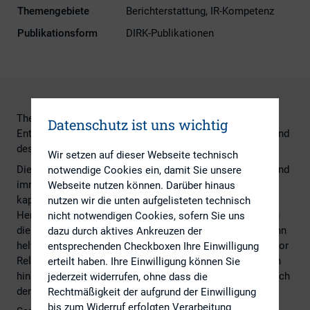
Themengebiete
Berichterstattung, IR-Kompetenz
Publikationsform
DIRK-Publikationen
Theoretische und empirische Befunde zu Bestand und
Datenschutz ist uns wichtig
Entwicklung der IR-Arbeit der Unternehmen des DAX 30 und
des MDAX
Wir setzen auf dieser Webseite technisch
Die zunehmenden Informationsbedürfnisse der Anleger und
notwendige Cookies ein, damit Sie unsere
immer engmaschigere rechtliche Vorgaben stellen die
Webseite nutzen können. Darüber hinaus
kapitalmarktorientierten Unternehmen vor enorme
nutzen wir die unten aufgelisteten technisch
Herausforderungen. Gute Investor Relations-Arbeit, durch
nicht notwendigen Cookies, sofern Sie uns
die das Vertrauen des Finanzmarktes gewonnen wird, kann
dazu durch aktives Ankreuzen der
helfen, in dieser Konkurrenz zu bestehen. Moderne Investor
entsprechenden Checkboxen Ihre Einwilligung
Relations geht über die bloße Kommunikation von Fakten
erteilt haben. Ihre Einwilligung können Sie
hinaus, sie reduziert Skepsis und schafft Transparenz durch
jederzeit widerrufen, ohne dass die
den Aufbau einer direkten Beziehung zum Investor.
Rechtmäßigkeit der aufgrund der Einwilligung
bis zum Widerruf erfolgten Verarbeitung