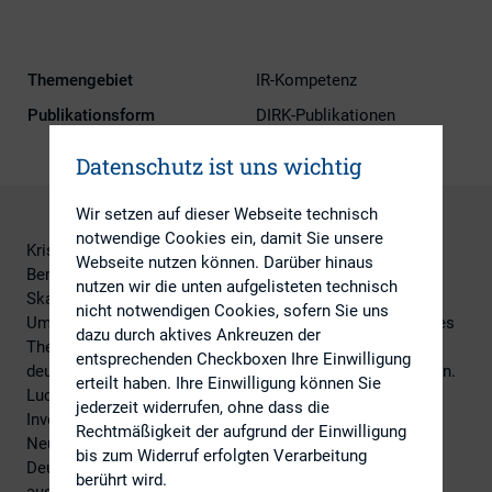
Themengebiet
IR-Kompetenz
Publikationsform
DIRK-Publikationen
Datenschutz ist uns wichtig
Wir setzen auf dieser Webseite technisch
notwendige Cookies ein, damit Sie unsere
Krisenkommunikation beherrscht die Investor Relations-
Webseite nutzen können. Darüber hinaus
Bemühungen vieler Unternehmen nach Planverfehlungen,
nutzen wir die unten aufgelisteten technisch
Skandalen, Insolvenzen und drei Baissejahren in Folge.
nicht notwendigen Cookies, sofern Sie uns
Umso mehr lohnt eine wissenschaftliche Aufarbeitung des
dazu durch aktives Ankreuzen der
Themas, um aus dieser ereignisreichen Epoche des
entsprechenden Checkboxen Ihre Einwilligung
deutschen Kapitalmarktes neue Erkenntnisse zu gewinnen.
erteilt haben. Ihre Einwilligung können Sie
Lucy Brauns vorliegende Arbeit „Die Kommunikation mit
jederzeit widerrufen, ohne dass die
Investoren in Risiko- und Krisensituationen am Beispiel
Rechtmäßigkeit der aufgrund der Einwilligung
Neuer Markt“, erster Band einer Forschungsreihe des
bis zum Widerruf erfolgten Verarbeitung
Deutscher Investor Relations Kreis (DIRK) e.V., stellt
berührt wird.