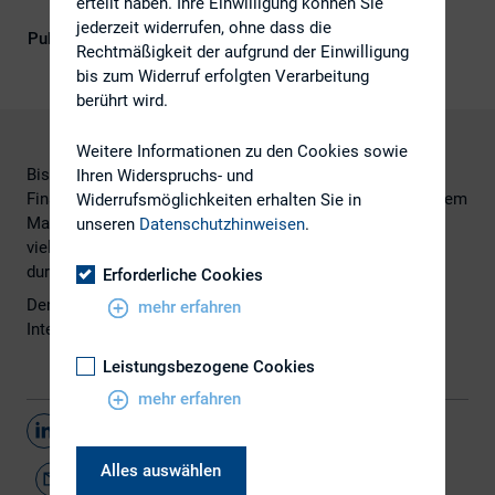
erteilt haben. Ihre Einwilligung können Sie
Kompetenz
jederzeit widerrufen, ohne dass die
Publikationsform
Externe Publikationen
Rechtmäßigkeit der aufgrund der Einwilligung
bis zum Widerruf erfolgten Verarbeitung
berührt wird.
Weitere Informationen zu den Cookies sowie
Bisher werden die Vorteile der vollständig digitalen
Ihren Widerspruchs- und
Finanzberichterstattung häufig noch überschattet von einem
Widerrufsmöglichkeiten erhalten Sie in
Mangel an Vertrauen der Stakeholder. Aber aufgrund der
unseren
Datenschutzhinweisen
.
vielfachen Analysemöglichkeiten wird sie sich zukünftig
durchsetzen.
Erforderliche Cookies
Den vollständigen Artikel finden Sie
hier
auf der
mehr erfahren
Internetseite vom
IR Magazine
.
Leistungsbezogene Cookies
mehr erfahren
Teilen
Alles auswählen