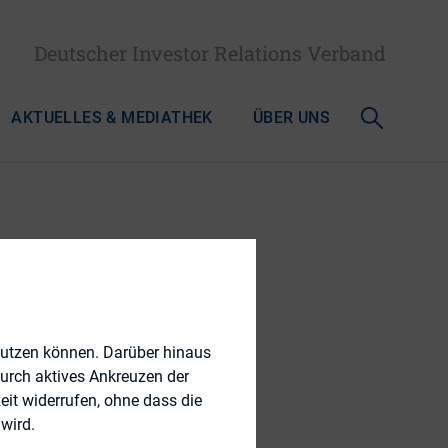
Deutscher Investor Relations Verband
AKTUELLES & MEDIATHEK
ÜBER UNS
hen
nutzen können. Darüber hinaus
durch aktives Ankreuzen der
eit widerrufen, ohne dass die
wird.