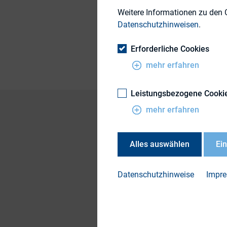
Weitere Informationen zu den 
Datenschutzhinweisen
.
Themengebiet
Erforderliche Cookies
mehr erfahren
Leistungsbezogene Cooki
mehr erfahren
Ana de Pro, CFO von
Alles auswählen
Ei
unter anderem auch 
Kommunikationsan
Datenschutzhinweise
Impr
Hier
geht es zum Ar