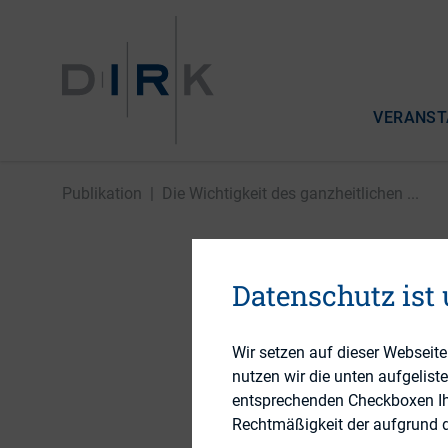
VERANST
Publikation
|
Die Wichtigkeit des ganzheitlichen ...
Die Wich
Datenschutz ist
Kommuni
Wir setzen auf dieser Webseit
nutzen wir die unten aufgelist
entsprechenden Checkboxen Ihre
Rechtmäßigkeit der aufgrund de
10. November 2014