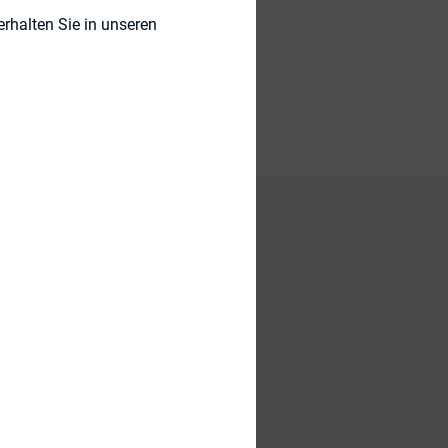
rhalten Sie in unseren
nen inne. Sie war
itlichen