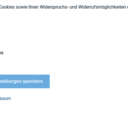
Cookies sowie Ihren Widerspruchs- und Widerrufsmöglichkeiten e
IR-Kompetenz
es
 Amadeus IT Group, hatte bereits diverse Positio
nstellungen speichern
IRO und berichtet über die Wichtigkeit des ganzhe
satzes.
essum
tikel