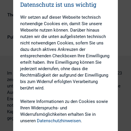
Datenschutz ist uns wichtig
Themengebiete
ESG (inkl. Nachhaltigkeit &
Wir setzen auf dieser Webseite technisch
Governance), Investoren, IR-
notwendige Cookies ein, damit Sie unsere
Kompetenz
Webseite nutzen können. Darüber hinaus
nutzen wir die unten aufgelisteten technisch
Publikationsform
DIRK-Publikationen
nicht notwendigen Cookies, sofern Sie uns
dazu durch aktives Ankreuzen der
entsprechenden Checkboxen Ihre Einwilligung
erteilt haben. Ihre Einwilligung können Sie
jederzeit widerrufen, ohne dass die
Im Rahmen des DIRK Digital ESG Forums am 18. April 2023
Rechtmäßigkeit der aufgrund der Einwilligung
zeigte Michael Taschner (S&P Global) anhand von
bis zum Widerruf erfolgten Verarbeitung
unterschiedlich ambitionierten Klimaszenarien auf, welche
berührt wird.
Auswirkungen diese auf die jeweiligen Bereiche des
Energiesektors hat. Des Weiteren wurden im Vortrag die
Weitere Informationen zu den Cookies sowie
notwendigen Investitionen den aktuellen
Ihren Widerspruchs- und
Kapitalbeschaffungsmaßnahmen am Kapitalmarkt
Widerrufsmöglichkeiten erhalten Sie in
gegenübergestellt und diskutiert.
unseren
Datenschutzhinweisen
.