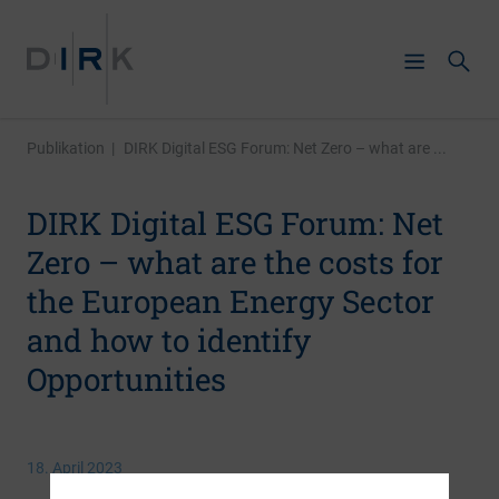
Publikation
|
DIRK Digital ESG Forum: Net Zero – what are ...
DIRK Digital ESG Forum: Net
Zero – what are the costs for
the European Energy Sector
and how to identify
Opportunities
18. April 2023