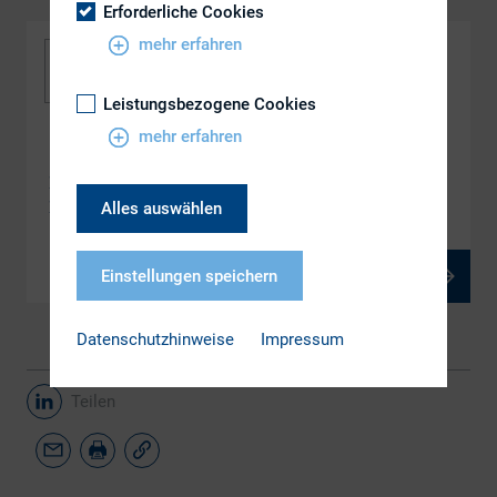
Erforderliche Cookies
mehr erfahren
Leistungsbezogene Cookies
mehr erfahren
DOWNLOAD
Net Zero – what are the costs for the European
Energy Sector and how to identify Opportunities
Alles auswählen
Einstellungen speichern
PDF, 1 MB
Datenschutzhinweise
Impressum
Teilen