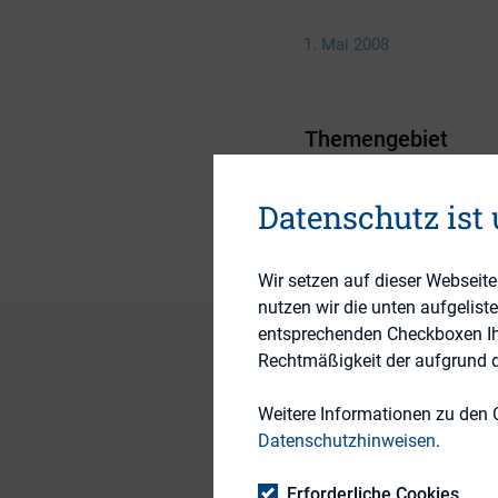
1. Mai 2008
Themengebiet
Publikationsform
Datenschutz ist
Wir setzen auf dieser Webseit
nutzen wir die unten aufgelist
entsprechenden Checkboxen Ihre
Rechtmäßigkeit der aufgrund de
But are there signif
Weitere Informationen zu den 
companies? How doe
Datenschutzhinweisen
.
typical job descrip
Erforderliche Cookies