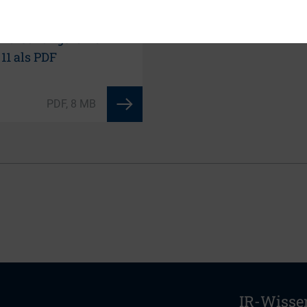
LOAD
-Forschungsreihe
11 als PDF
PDF, 8 MB
IR-Wisse