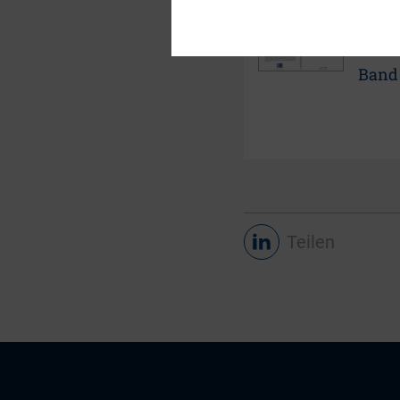
DOWN
DIRK
Band 
Teilen