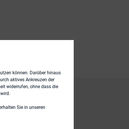
nutzen können. Darüber hinaus
durch aktives Ankreuzen der
eit widerrufen, ohne dass die
wird.
al estate and other
rhalten Sie in unseren
 business? What are
l estate)