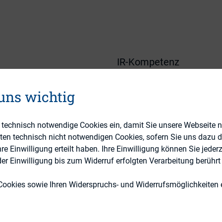
IR-Kompetenz
DIRK-Publikationen
 uns wichtig
e technisch notwendige Cookies ein, damit Sie unsere Webseite 
eten technisch nicht notwendigen Cookies, sofern Sie uns dazu 
 Einwilligung erteilt haben. Ihre Einwilligung können Sie jederz
r Einwilligung bis zum Widerruf erfolgten Verarbeitung berührt 
icant distinctions in Investor Relations between re
Cookies sowie Ihren Widerspruchs- und Widerrufsmöglichkeiten e
s the interaction of PR and IR work in day-to-day
tions and career perspectives? How do German (rea