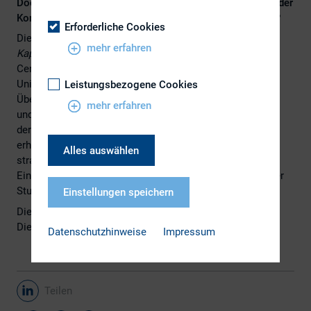
Doch: Wo steht die Investor Relations (IR) eigentlich bei der
Kommunikation von Nachhaltigkeit an den Kapitalmarkt?
Erforderliche Cookies
Die aktuelle DIRK-Forschungsreihe „
Nachhaltigkeit in der
mehr erfahren
Kapitalmarktkommunikation
“ die gemeinsam mit dem
Center for Research in Financial Communication an der
Universität Leipzig erstellt wurde, gibt einen breiten
Leistungsbezogene Cookies
Überblick über Herausforderungen, Verantwortlichkeiten
mehr erfahren
und Instrumente der Nachhaltigkeitskommunikation. Bei
der großen Dynamik des Themas treten aktuell noch
erhebliche Unterschiede bei der Umsetzung sowie der
Alles auswählen
strategischen Integration von ESG-Aspekten zu Tage.
Einzelheiten dazu und weitere Ergebnisse finden Sie in der
Studie.
Einstellungen speichern
Die Studie finden Sie
hier
.
Die Pressemitteilung finden Sie
hier
.
Datenschutzhinweise
Impressum
Teilen