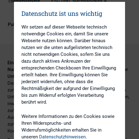
Themengebiete
ESG (inkl. Nachhaltigkeit &
Governance), Investoren, IR-
Datenschutz ist uns wichtig
Kompetenz
Publikationsform
DIRK-Publikationen
Wir setzen auf dieser Webseite technisch
notwendige Cookies ein, damit Sie unsere
Webseite nutzen können. Darüber hinaus
nutzen wir die unten aufgelisteten technisch
nicht notwendigen Cookies, sofern Sie uns
dazu durch aktives Ankreuzen der
Eine empirische Analyse der
entsprechenden Checkboxen Ihre Einwilligung
Nachhaltigkeitskommunikation deutscher börsennotierter
erteilt haben. Ihre Einwilligung können Sie
Unternehmen an den Kapitalmarkt
jederzeit widerrufen, ohne dass die
Das Thema Nachhaltigkeit hat in den letzten Jahren
Rechtmäßigkeit der aufgrund der Einwilligung
zunehmend an Bedeutung gewonnen. Nicht nur, dass sich
bis zum Widerruf erfolgten Verarbeitung
Unternehmen immer stärker daran messen lassen müssen,
berührt wird.
inwiefern sie in Einklang mit den global gesetzten Zielen
zum Schutz von Umwelt oder Menschenrechten stehen.
Weitere Informationen zu den Cookies sowie
Auch Investoren, Ratingagenturen und Regulierer fordern
Ihren Widerspruchs- und
zunehmend eine transparentere und umfassendere
Widerrufsmöglichkeiten erhalten Sie in
Kommunikation von ESG-Themen ein.
unseren
Datenschutzhinweisen
.