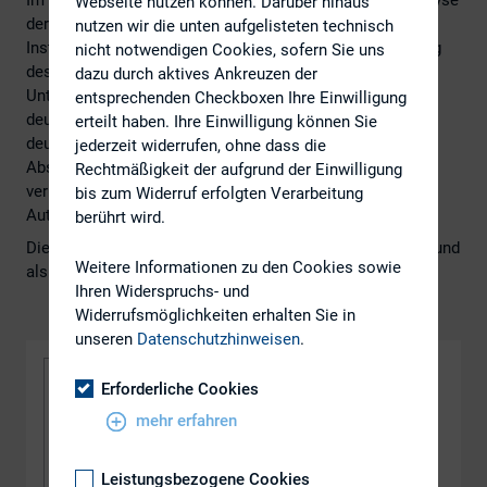
Im Mittelpunkt stehen zwei Aspekte: Zum einen die Analyse
Webseite nutzen können. Darüber hinaus
der unterschiedlichen Interessen der beteiligten
nutzen wir die unten aufgelisteten technisch
Institutionen, zum anderen eine empirische Untersuchung
nicht notwendigen Cookies, sofern Sie uns
des Abstimmungsverhaltens bei DAX- und MDAX-
dazu durch aktives Ankreuzen der
Unternehmen in den vergangenen Jahren. Dabei wird
entsprechenden Checkboxen Ihre Einwilligung
deutlich, dass die öffentliche Diskussion in den Medien
erteilt haben. Ihre Einwilligung können Sie
deutlich kontroverser geführt wird als die tatsächlichen
jederzeit widerrufen, ohne dass die
Abstimmungsergebnisse auf den Hauptversammlungen
Rechtmäßigkeit der aufgrund der Einwilligung
vermuten lassen.
bis zum Widerruf erfolgten Verarbeitung
Autor: Prof. Dr. Dirk Schiereck
berührt wird.
Die Forschungsreihe Band 33 finden Sie hier als E-Paper und
Weitere Informationen zu den Cookies sowie
als PDF zum Download.
Ihren Widerspruchs- und
Widerrufsmöglichkeiten erhalten Sie in
unseren
Datenschutzhinweisen
.
Erforderliche Cookies
mehr erfahren
Leistungsbezogene Cookies