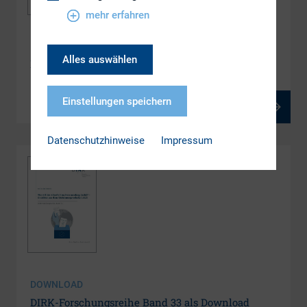
mehr erfahren
LINK
Alles auswählen
DIRK-Forschungsreihe Band 33 als E-Paper
Einstellungen speichern
Datenschutzhinweise
Impressum
DOWNLOAD
DIRK-Forschungsreihe Band 33 als Download