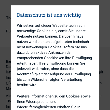
Datenschutz ist uns wichtig
Themengebiete
ESG (inkl. Nachhaltigkeit &
Governance), IR-Kompetenz
Wir setzen auf dieser Webseite technisch
notwendige Cookies ein, damit Sie unsere
Publikationsform
DIRK-Publikationen
Webseite nutzen können. Darüber hinaus
nutzen wir die unten aufgelisteten technisch
nicht notwendigen Cookies, sofern Sie uns
dazu durch aktives Ankreuzen der
entsprechenden Checkboxen Ihre Einwilligung
Band 21
erteilt haben. Ihre Einwilligung können Sie
Das Thema Diversität im Top-Management hat in den
jederzeit widerrufen, ohne dass die
letzten Jahren signifikant an Bedeutung gewonnen. Dies gilt
Rechtmäßigkeit der aufgrund der Einwilligung
insbesondere für die geschlechtsspezifische Diversität
bis zum Widerruf erfolgten Verarbeitung
(„Gender Diversity“) in Vorstand, Aufsichtsrat und obersten
berührt wird.
Management-Ebenen.
Als weiteren Beitrag zu dem öffentlich intensiv diskutierten
Weitere Informationen zu den Cookies sowie
Thema der Diversität veröffentlicht der DIRK – Deutscher
Ihren Widerspruchs- und
Investor Relations Verband nun einen neuen Band seiner
Widerrufsmöglichkeiten erhalten Sie in