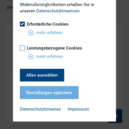
Widerrufsmöglichkeiten erhalten Sie in
Den DIRK-IR-Guide können Sie hier downloaden:
unseren
Datenschutzhinweisen
.
Erforderliche Cookies
mehr erfahren
Leistungsbezogene Cookies
mehr erfahren
Alles auswählen
DOWNLOAD
DIRK-IR-Guide Band XIX – Zwischen Pflicht und
Einstellungen speichern
Chance: ESG-Ratings im IR-Alltag
Datenschutzhinweise
Impressum
PDF, 1 MB