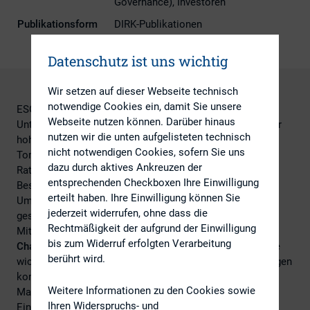
Governance), Investoren
Publikationsform
DIRK-Publikationen
Datenschutz ist uns wichtig
Wir setzen auf dieser Webseite technisch
notwendige Cookies ein, damit Sie unsere
ESG-Ratings haben großen Einfluss auf Investments und
Webseite nutzen können. Darüber hinaus
Unternehmensstrategien, stellen Unternehmen jedoch vor
nutzen wir die unten aufgelisteten technisch
hohe Anforderungen. Eine Studie von DIRK und Via
nicht notwendigen Cookies, sofern Sie uns
Tomorrow Consulting zeigt, wie Unternehmen mit ESG-
dazu durch aktives Ankreuzen der
Ratings umgehen, welche Anbieter relevant sind und wie
entsprechenden Checkboxen Ihre Einwilligung
Best Practices den Aufwand reduzieren können. In
erteilt haben. Ihre Einwilligung können Sie
Umfragen und Interviews wurden zudem Insider-Tipps
jederzeit widerrufen, ohne dass die
gesammelt und auf zukünftige Trends geblickt.
Rechtmäßigkeit der aufgrund der Einwilligung
Mit dem
DIRK-IR-Guide Band XIX: „Zwischen Pflicht und
bis zum Widerruf erfolgten Verarbeitung
Chance: ESG-Ratings im IR-Alltag“
möchten wir Ihnen die
berührt wird.
wichtigsten Erkenntnisse und konkrete Praxisempfehlungen
kompakt an die Hand geben – von strategischem Rating-
Weitere Informationen zu den Cookies sowie
Management über interne Zusammenarbeit bis zur
Ihren Widerspruchs- und
Einordnung der neuen CSRD-Anforderungen.