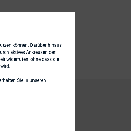
nutzen können. Darüber hinaus
durch aktives Ankreuzen der
eit widerrufen, ohne dass die
wird.
rhalten Sie in unseren
eiche
die Einschätzungen
 Kooperationen mit