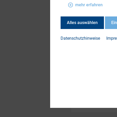
Finfluencern. Doch 
mehr erfahren
Schafe“. Ein aktuel
FH St. Pölten und 
Alles auswählen
Ei
und Finfluencern un
Empfehlungen für al
Datenschutzhinweise
Impr
DOWN
2.2 F
Anfo
Hera
Strat