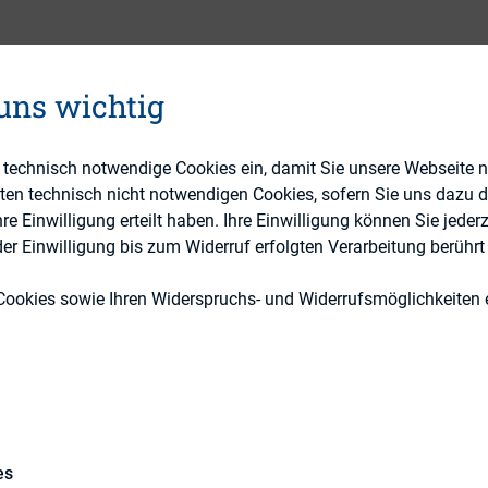
 uns wichtig
Investoren, IR-Kompetenz
e technisch notwendige Cookies ein, damit Sie unsere Webseite 
DIRK-Publikationen
eten technisch nicht notwendigen Cookies, sofern Sie uns dazu 
 Einwilligung erteilt haben. Ihre Einwilligung können Sie jederz
r Einwilligung bis zum Widerruf erfolgten Verarbeitung berührt 
Cookies sowie Ihren Widerspruchs- und Widerrufsmöglichkeiten e
ial Influencer) sind reichweitenstarke und einflussr
tler am Kapitalmarkt. Sie prägen das Wissen und 
r Aktionäre. Immer mehr IROs sind interessiert an
es