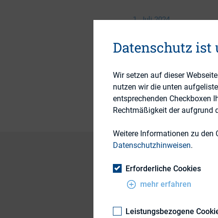
1. Juli 2024
Datenschutz ist
Themengebiete
Wir setzen auf dieser Webseit
Publikationsform
nutzen wir die unten aufgelist
entsprechenden Checkboxen Ihre
Rechtmäßigkeit der aufgrund de
Weitere Informationen zu den 
Datenschutzhinweisen
.
Erforderliche Cookies
Finfluencer (Financ
mehr erfahren
Informationsvermit
insbesondere junge
Leistungsbezogene Cooki