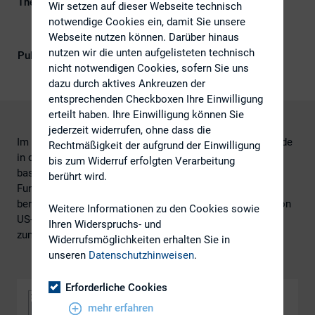
Themengebiete
ESG (inkl. Nachhaltigkeit &
Wir setzen auf dieser Webseite technisch
Governance), Investoren, IR-
notwendige Cookies ein, damit Sie unsere
Kompetenz
Webseite nutzen können. Darüber hinaus
nutzen wir die unten aufgelisteten technisch
Publikationsform
DIRK-Publikationen
nicht notwendigen Cookies, sofern Sie uns
dazu durch aktives Ankreuzen der
entsprechenden Checkboxen Ihre Einwilligung
erteilt haben. Ihre Einwilligung können Sie
jederzeit widerrufen, ohne dass die
Im Rahmen der 26. DIRK-Konferenz am 20. Juni 2023 wurde
Rechtmäßigkeit der aufgrund der Einwilligung
in dem Vortrag über die Erwartungshaltung von US
bis zum Widerruf erfolgten Verarbeitung
basierten Asset Manager hinsichtlich traditioneller
berührt wird.
Fundamentaldaten sowie Nachhaltigkeitskennzahlen
berichtet. Kevin Roy präsentierte dabei die Perspektive von
Weitere Informationen zu den Cookies sowie
US-basierten IROs – Michael Taschner stellte den Bezug
Ihren Widerspruchs- und
zum Thema Nachhaltigkeit her.
Widerrufsmöglichkeiten erhalten Sie in
unseren
Datenschutzhinweisen
.
Erforderliche Cookies
mehr erfahren