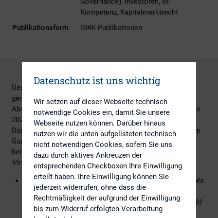
Governance), Investoren, IR-
Kompetenz, Kapitalmarktrecht
Publikationsform
DIRK-Publikationen
Datenschutz ist uns wichtig
Der DIRK ist gestern von Mitgliedern darauf aufmerksam
gemacht worden, dass ISS in den
Wir setzen auf dieser Webseite technisch
Abstimmungsempfehlungen für die kommende HV-Saison
notwendige Cookies ein, damit Sie unsere
2023 die bisherige ungünstige Regelung bezüglich der
Webseite nutzen können. Darüber hinaus
Durchführung von virtuellen Hauptversammlungen aus den
nutzen wir die unten aufgelisteten technisch
Guidelines 2022 in den Guidelines 2023 unverändert
nicht notwendigen Cookies, sofern Sie uns
beizubehalten plant:
dazu durch aktives Ankreuzen der
Virtual Meetings
entsprechenden Checkboxen Ihre Einwilligung
erteilt haben. Ihre Einwilligung können Sie
General Recommendation: Generally vote for proposals
jederzeit widerrufen, ohne dass die
allowing for the convening of hybrid* shareholder
Rechtmäßigkeit der aufgrund der Einwilligung
meetings if it is clear that it is not the intention to hold
bis zum Widerruf erfolgten Verarbeitung
virtual-only AGMs.