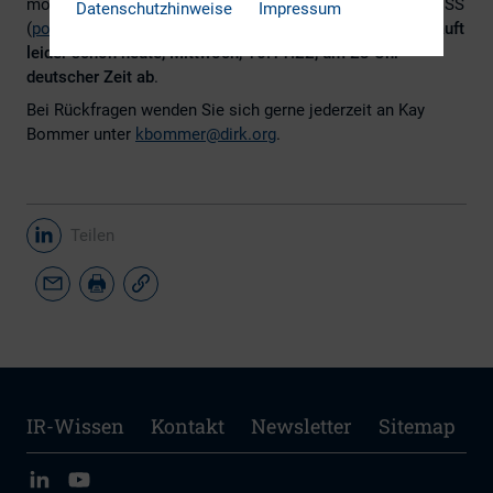
möglichst viele Unternehmen mit einer kurzen E-Mail an ISS
Datenschutzhinweise
Impressum
(
policy@issgovernance.com
) wendeten.
Die Frist dafür läuft
leider schon heute, Mittwoch, 16.11.22, um 23 Uhr
deutscher Zeit ab
.
Bei Rückfragen wenden Sie sich gerne jederzeit an Kay
Bommer unter
kbommer@dirk.org
.
Teilen
IR-Wissen
Kontakt
Newsletter
Sitemap