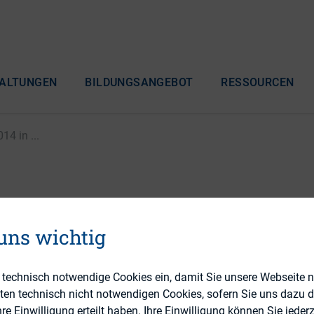
ALTUNGEN
BILDUNGSANGEBOT
RESSOURCEN
4 in ...
gliederversammlung F
 uns wichtig
alzburg
e technisch notwendige Cookies ein, damit Sie unsere Webseite 
eten technisch nicht notwendigen Cookies, sofern Sie uns dazu 
 Einwilligung erteilt haben. Ihre Einwilligung können Sie jederz