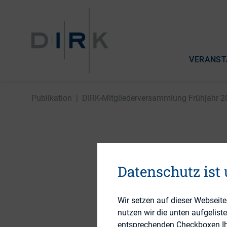
VERANST
Publikation
|
DIRK-Mitgliederversammlung Frühjahr 201
DIRK-Mit
Datenschutz ist
2014 in S
Wir setzen auf dieser Webseit
nutzen wir die unten aufgelist
12. März 2014
entsprechenden Checkboxen Ihre