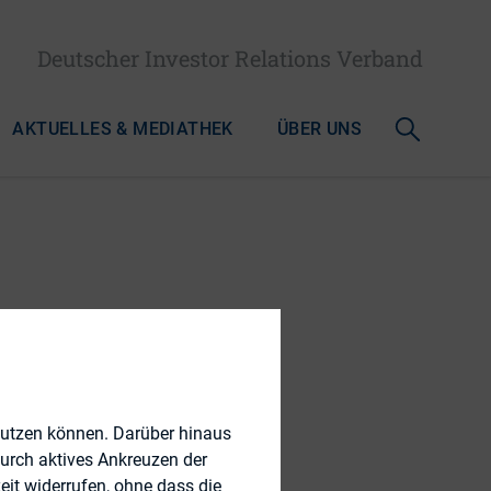
Deutscher Investor Relations Verband
AKTUELLES & MEDIATHEK
ÜBER UNS
rühjahr
nutzen können. Darüber hinaus
durch aktives Ankreuzen der
eit widerrufen, ohne dass die