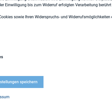
r Einwilligung bis zum Widerruf erfolgten Verarbeitung berührt 
Cookies sowie Ihren Widerspruchs- und Widerrufsmöglichkeiten e
DIRK-Publikationen
es
LOAD
-
nstellungen speichern
liederversammlung
ahr 2014 in Salzburg
essum
PDF, 638 kB