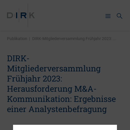
Publikation
|
DIRK-Mitgliederversammlung Frühjahr 2023: ...
DIRK-
Mitgliederversammlung
Frühjahr 2023:
Herausforderung M&A-
Kommunikation: Ergebnisse
einer Analystenbefragung