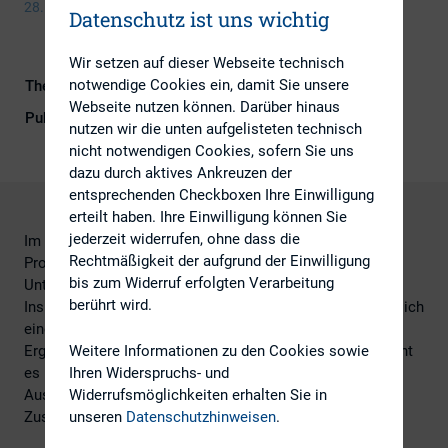
28. Februar 2023
Datenschutz ist uns wichtig
Wir setzen auf dieser Webseite technisch
notwendige Cookies ein, damit Sie unsere
Themengebiete
IR-Kompetenz, Kapitalmarktrecht
Webseite nutzen können. Darüber hinaus
Publikationsform
DIRK-Publikationen
nutzen wir die unten aufgelisteten technisch
nicht notwendigen Cookies, sofern Sie uns
dazu durch aktives Ankreuzen der
entsprechenden Checkboxen Ihre Einwilligung
erteilt haben. Ihre Einwilligung können Sie
jederzeit widerrufen, ohne dass die
Im Rahmen einer Befragung wurden die Investment
Rechtmäßigkeit der aufgrund der Einwilligung
Professionals der DVFA über die Erfahrungen mit
bis zum Widerruf erfolgten Verarbeitung
Unternehmensübernahmen und -fusionen befragt.
berührt wird.
Insbesondere im Bereich M&A-Kommunikation ergaben sich
eine ganze Reihe erfolgskritischer und praxisrelevanter
Ergebnisse, die im Vortrag besprochen werden. Dabei geht
Weitere Informationen zu den Cookies sowie
es u.a. auch um die Kommunikation der strategischen
Ihren Widerspruchs- und
Ausrichtung oder von Synergien, die in diesem
Widerrufsmöglichkeiten erhalten Sie in
Zusammenhang eine besondere Rolle spielen.
unseren
Datenschutzhinweisen
.