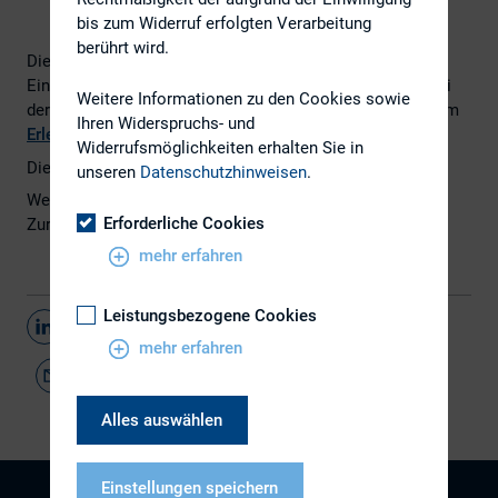
bis zum Widerruf erfolgten Verarbeitung
berührt wird.
Die nächste DIRK-Mitgliederversammlung findet auf
Einladung von Lutz Grüten, Head of Investor Relations bei
Weitere Informationen zu den Cookies sowie
der
K+S Aktiengesellschaft
, am
5. und 6. Oktober 2017
im
Ihren Widerspruchs- und
Erlebnis Bergwerk Merkers
statt.
Widerrufsmöglichkeiten erhalten Sie in
Die Registrierung ist ab sofort möglich.
unseren
Datenschutzhinweisen
.
Weitere Informationen finden Sie
hier
im Termineintrag.
Erforderliche Cookies
Zur Registrierung geht es
hier
.
mehr erfahren
Leistungsbezogene Cookies
Teilen
mehr erfahren
Alles auswählen
Einstellungen speichern