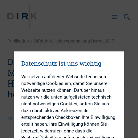
Publikation
|
DIRK-Mitgliederversammlung Herbst 2017 – ...
DIRK-
Datenschutz ist uns wichtig
Mitgliederversammlung
Wir setzen auf dieser Webseite technisch
Herbst 2017 – Anmeldung ab
notwendige Cookies ein, damit Sie unsere
Webseite nutzen können. Darüber hinaus
heute möglich
nutzen wir die unten aufgelisteten technisch
nicht notwendigen Cookies, sofern Sie uns
dazu durch aktives Ankreuzen der
entsprechenden Checkboxen Ihre Einwilligung
10. August 2017
erteilt haben. Ihre Einwilligung können Sie
jederzeit widerrufen, ohne dass die
Rechtmäßigkeit der aufgrund der Einwilligung