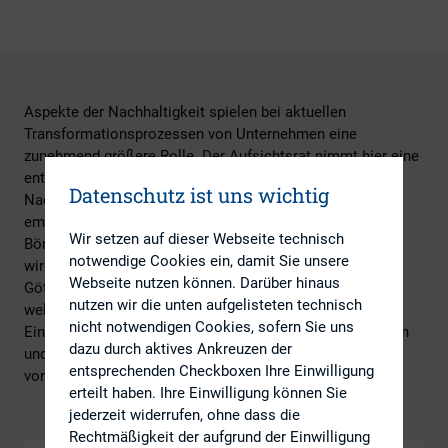
Aspekte der Nachhaltigkeit spielen bei aktuellen
Transformationsprozessen von Unternehmen eine
zunehmend größere Rolle. Der Aufsichtsrat nimmt hier eine
entscheidende Rolle bei der Umsetzung von
Datenschutz ist uns wichtig
Nachhaltigkeitsstrategien ein. Vor dem Hintergrund
empirischer Analysen von mehr als 500 europäischen
Wir setzen auf dieser Webseite technisch
Börsengesellschaften über einen Zeitraum von 10 Jahren
notwendige Cookies ein, damit Sie unsere
wird diskutierten Prof. Dr. Michael Wolff (Universität
Webseite nutzen können. Darüber hinaus
Göttingen) und Dr. Carsten Wundrack (Egon Zehnder),
nutzen wir die unten aufgelisteten technisch
welche Aufsichtsratscharakteristika einen positiven
nicht notwendigen Cookies, sofern Sie uns
Einfluss auf die Nachhaltigkeit von Unternehmen besitzen
dazu durch aktives Ankreuzen der
und welche Schlussfolgerungen daraus für die Besetzung
entsprechenden Checkboxen Ihre Einwilligung
von Aufsichtsgremien gezogen werden können.
erteilt haben. Ihre Einwilligung können Sie
jederzeit widerrufen, ohne dass die
Rechtmäßigkeit der aufgrund der Einwilligung