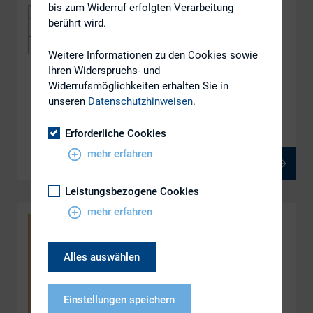
bis zum Widerruf erfolgten Verarbeitung
berührt wird.
Weitere Informationen zu den Cookies sowie
Ihren Widerspruchs- und
Widerrufsmöglichkeiten erhalten Sie in
DOWNLOAD
unseren
Datenschutzhinweisen
.
Frischer Wind für mehr Nachhaltigkeit – die Rolle
der Aufsichtsräte
Erforderliche Cookies
mehr erfahren
PDF, 569 kB
Leistungsbezogene Cookies
mehr erfahren
Alles auswählen
Einstellungen speichern