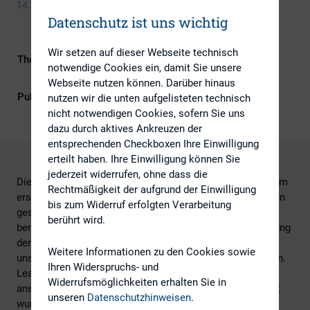
14. Oktober 2022
Datenschutz ist uns wichtig
Wir setzen auf dieser Webseite technisch
Themengebiete
Digitalisierung, ESG (inkl.
notwendige Cookies ein, damit Sie unsere
Nachhaltigkeit & Governance)
Webseite nutzen können. Darüber hinaus
Publikationsform
DIRK-Publikationen
nutzen wir die unten aufgelisteten technisch
nicht notwendigen Cookies, sofern Sie uns
dazu durch aktives Ankreuzen der
entsprechenden Checkboxen Ihre Einwilligung
erteilt haben. Ihre Einwilligung können Sie
jederzeit widerrufen, ohne dass die
Die Anforderungen der EU-Taxonomie haben Emittenten im
Rechtmäßigkeit der aufgrund der Einwilligung
ersten Berichtsjahr 2021 vor komplexe Herausforderungen
bis zum Widerruf erfolgten Verarbeitung
gestellt – und tun es auch weiterhin. Dr. Marc Kayser
berührt wird.
berichtete von seinen Erfahrungen aus der Implementierung
der EU-Taxonomie-Anforderungen bei Sartorius und lässt
Weitere Informationen zu den Cookies sowie
uns an einigen pragmatischen Lösungsansätzen teilhaben.
Ihren Widerspruchs- und
Lea Edelmann von der KPMG gab Einblicke, wie diese
Widerrufsmöglichkeiten erhalten Sie in
anspruchsvolle Regulatorik aus Sicht der Prüfer bewältigt
unseren
Datenschutzhinweisen
.
wurde.