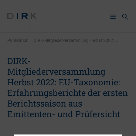
Publikation
|
DIRK-Mitgliederversammlung Herbst 2022: ...
DIRK-
Mitgliederversammlung
Herbst 2022: EU-Taxonomie:
Erfahrungsberichte der ersten
Berichtssaison aus
Emittenten- und Prüfersicht