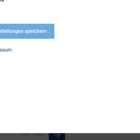
htlicher und kommunikativer Perspektive, wer wie 
u begrenzen und vor allem auch, ob und wie IR-M
tuationen analytisch-praktisch oder technisch-me
nstellungen speichern
den Sie hier:
essum
LOAD
-
liederversammlung
t 2024: Deepfake im
almarkt: Was tun,
es so weit ist?
PDF, 2 MB