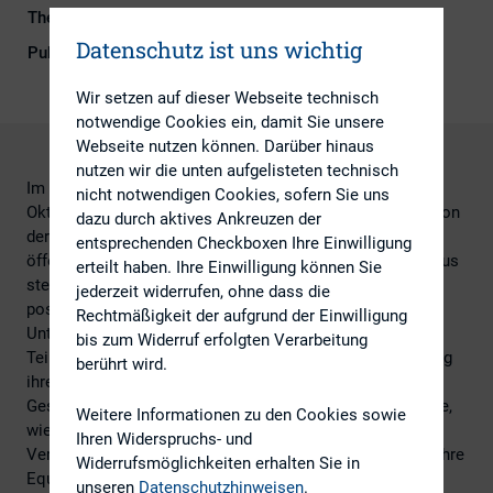
Themengebiete
Investoren, IR-Kompetenz
Datenschutz ist uns wichtig
Publikationsform
DIRK-Publikationen
Wir setzen auf dieser Webseite technisch
notwendige Cookies ein, damit Sie unsere
Webseite nutzen können. Darüber hinaus
nutzen wir die unten aufgelisteten technisch
Im Rahmen der DIRK-Mitgliederversammlung am 10.
nicht notwendigen Cookies, sofern Sie uns
Oktober 2025 führten Julia Becker und Stefan Maassen von
dazu durch aktives Ankreuzen der
der Deutschen Börse einen Workshop durch, der das
entsprechenden Checkboxen Ihre Einwilligung
öffentliche Narrativ rund um den Kapitalmarkt in den Fokus
erteilt haben. Ihre Einwilligung können Sie
stellte. Die Referenten zeigten auf, wie dieses Narrativ
jederzeit widerrufen, ohne dass die
positiv beeinflusst werden kann und welche Rolle
Rechtmäßigkeit der aufgrund der Einwilligung
Unternehmen dabei spielen können.
bis zum Widerruf erfolgten Verarbeitung
Teilnehmende erhielten praxisnahe Impulse zur Steigerung
berührt wird.
ihrer Sichtbarkeit am Kapitalmarkt und zur aktiven
Gestaltung ihrer Wahrnehmung. Der Workshop vermittelte,
Weitere Informationen zu den Cookies sowie
wie die Deutsche Börse mit gezielten
Ihren Widerspruchs- und
Vermarktungsstrategien unterstützt und wie Emittenten ihre
Widerrufsmöglichkeiten erhalten Sie in
Equity Story dort platzieren können, wo sie die größte
unseren
Datenschutzhinweisen
.