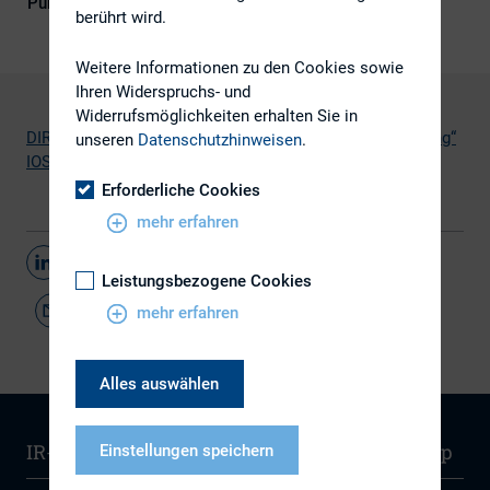
Publikationsform
Externe Publikationen
berührt wird.
Weitere Informationen zu den Cookies sowie
Ihren Widerspruchs- und
Widerrufsmöglichkeiten erhalten Sie in
DIRK-Stellungnahme „Consultation Report on Short Selling“
unseren
Datenschutzhinweisen
.
IOSCO
(PDF)
Erforderliche Cookies
mehr erfahren
Teilen
Leistungsbezogene Cookies
mehr erfahren
Alles auswählen
IR-Wissen
Kontakt
Newsletter
Sitemap
Einstellungen speichern