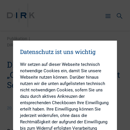
Publikation
|
DIRK-Stellungnahme „Consultation Report on Short ...
Datenschutz ist uns wichtig
DIRK-Stellungnahme
Wir setzen auf dieser Webseite technisch
notwendige Cookies ein, damit Sie unsere
„Consultation Report on Short
Webseite nutzen können. Darüber hinaus
Selling“ IOSCO
nutzen wir die unten aufgelisteten technisch
nicht notwendigen Cookies, sofern Sie uns
dazu durch aktives Ankreuzen der
entsprechenden Checkboxen Ihre Einwilligung
20. September 2013
erteilt haben. Ihre Einwilligung können Sie
jederzeit widerrufen, ohne dass die
Rechtmäßigkeit der aufgrund der Einwilligung
bis zum Widerruf erfolgten Verarbeitung