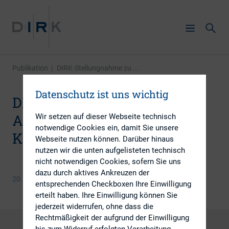
Publikation
|
DIRK-Stellungnahme zu ...
Datenschutz ist uns wichtig
DIRK-Stellungnahme zu
Aktionärsrechte-
Wir setzen auf dieser Webseite technisch
notwendige Cookies ein, damit Sie unsere
Konsultationspapier
Webseite nutzen können. Darüber hinaus
nutzen wir die unten aufgelisteten technisch
nicht notwendigen Cookies, sofern Sie uns
dazu durch aktives Ankreuzen der
20. September 2013
entsprechenden Checkboxen Ihre Einwilligung
erteilt haben. Ihre Einwilligung können Sie
jederzeit widerrufen, ohne dass die
Rechtmäßigkeit der aufgrund der Einwilligung
bis zum Widerruf erfolgten Verarbeitung