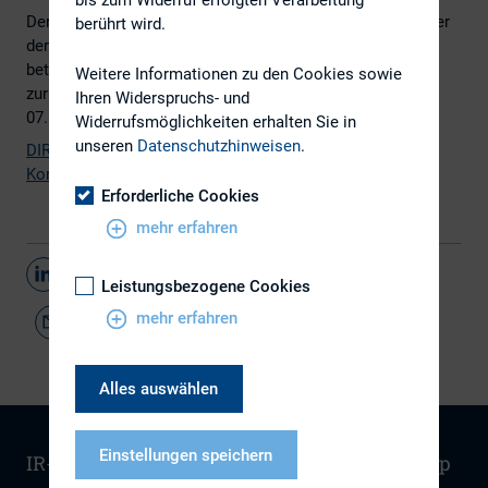
Der DIRK hat eine Stellungnahme zum Konsultationspapier
berührt wird.
der Generaldirektion Binnenmarkt vom 16.09.2004
betreffend die „Einführung einer angemessenen Regelung
Weitere Informationen zu den Cookies sowie
zur Stärkung der Aktionärsrechte“ erarbeitet und am
Ihren Widerspruchs- und
07.12.2004 abgegeben.
Widerrufsmöglichkeiten erhalten Sie in
unseren
Datenschutzhinweisen
.
DIRK-Stellungnahme zu Aktionärsrechte-
Konsultationspapier
(PDF)
Erforderliche Cookies
mehr erfahren
Teilen
Leistungsbezogene Cookies
mehr erfahren
Alles auswählen
Einstellungen speichern
IR-Wissen
Kontakt
Newsletter
Sitemap