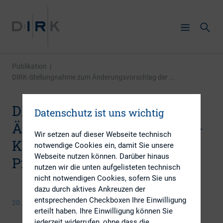
Publikation
|
DIRK-Stellungnahme zum Änderungsvorschlag der ...
DIRK-Stellungnahme zum
Datenschutz ist uns wichtig
Änderungsvorschlag der EU-
Wir setzen auf dieser Webseite technisch
Kommission zur
notwendige Cookies ein, damit Sie unsere
Webseite nutzen können. Darüber hinaus
Prospektrichtlinie
nutzen wir die unten aufgelisteten technisch
nicht notwendigen Cookies, sofern Sie uns
dazu durch aktives Ankreuzen der
entsprechenden Checkboxen Ihre Einwilligung
20. September 2013
erteilt haben. Ihre Einwilligung können Sie
jederzeit widerrufen, ohne dass die