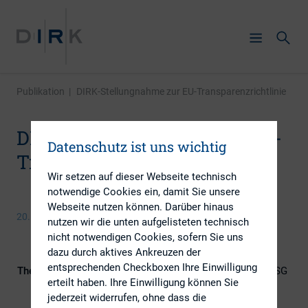
Publikation
|
DIRK-Stellungnahme zur EU-Transparenzrichtlinie
DIRK-Stellungnahme zur EU-
Datenschutz ist uns wichtig
Transparenzrichtlinie
Wir setzen auf dieser Webseite technisch
notwendige Cookies ein, damit Sie unsere
Webseite nutzen können. Darüber hinaus
20. September 2013
nutzen wir die unten aufgelisteten technisch
nicht notwendigen Cookies, sofern Sie uns
dazu durch aktives Ankreuzen der
entsprechenden Checkboxen Ihre Einwilligung
Themengebiete
Berichterstattung, Digitalisierung, ESG
erteilt haben. Ihre Einwilligung können Sie
(inkl. Nachhaltigkeit & Governance),
jederzeit widerrufen, ohne dass die
IR-Kompetenz