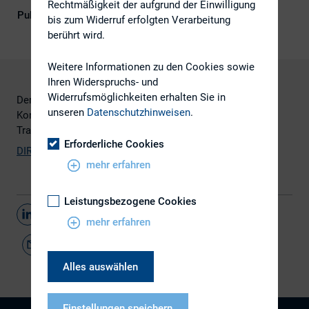
Rechtmäßigkeit der aufgrund der Einwilligung
Publikationsform
Externe Publikationen
bis zum Widerruf erfolgten Verarbeitung
berührt wird.
Weitere Informationen zu den Cookies sowie
Ihren Widerspruchs- und
Widerrufsmöglichkeiten erhalten Sie in
Der DIRK hat eine Stellungnahme zum CESR-
unseren
Datenschutzhinweisen
.
Konsultationspapier vom Oktober 2004 zur EU-
Transparenzrichtlinie abgegeben.
Erforderliche Cookies
DIRK-Stellungnahme zur EU-Transparenzrichtlinie
(PDF)
mehr erfahren
Leistungsbezogene Cookies
Teilen
mehr erfahren
Alles auswählen
Einstellungen speichern