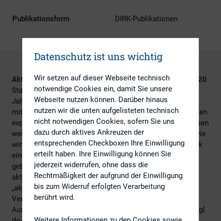
Publikationsform
DIRK-Publikationen
Datenschutz ist uns wichtig
Wir setzen auf dieser Webseite technisch
Aktuelle Ergebnisse des DIRK-Stimmungsbarometers 2020
notwendige Cookies ein, damit Sie unsere
Startete Deutschland 2020 noch mit einem starken
Webseite nutzen können. Darüber hinaus
Jahresauftakt, hat die Corona-Pandemie die Welt
nutzen wir die unten aufgelisteten technisch
mittlerweile fest im Griff. Während die Zahlen der Infizierten
nicht notwendigen Cookies, sofern Sie uns
exponentiell in die Höhe schnellen, befinden sich die Börsen
dazu durch aktives Ankreuzen der
weltweit zeitweise im freien Fall. Das gesellschaftliche wie
entsprechenden Checkboxen Ihre Einwilligung
wirtschaftliche Leben steht größtenteils still bzw. ist stark
erteilt haben. Ihre Einwilligung können Sie
eingeschränkt; niemand kann eine gesicherte Prognose
jederzeit widerrufen, ohne dass die
geben, wann sich dieser Zustand ändern wird. Laut der
Rechtmäßigkeit der aufgrund der Einwilligung
aktuellen Wirtschaftsprognose des Ifo-Instituts stehen
bis zum Widerruf erfolgten Verarbeitung
„aktuell nur sehr wenige Konjunkturindikatoren zur
berührt wird.
Verfügung, mit denen sich das gesamtwirtschaftliche
Ausmaß der Folgen der Corona-Krise abschätzen ließe (vgl.
Weitere Informationen zu den Cookies sowie
ifo-Institut,
https://www.ifo.de/ifo-economic-