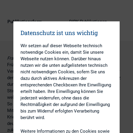
Publikationsform
DIRK-Publikationen
Datenschutz ist uns wichtig
Wir setzen auf dieser Webseite technisch
notwendige Cookies ein, damit Sie unsere
Frankfurt am Main, 30. März 2022
: Wie jedes Jahr im
Webseite nutzen können. Darüber hinaus
Frühling hat der DIRK – Deutscher Investor Relations
nutzen wir die unten aufgelisteten technisch
Verband seine Umfrage über die aktuelle Stimmung unter
nicht notwendigen Cookies, sofern Sie uns
den IR-Leitern in Deutschland, Österreich und der Schweiz
dazu durch aktives Ankreuzen der
durchgeführt. Mehr denn je ist das diesjährige DIRK-
entsprechenden Checkboxen Ihre Einwilligung
Stimmungsbarometer geprägt von den aktuellen
erteilt haben. Ihre Einwilligung können Sie
weltpolitischen Ereignissen.
jederzeit widerrufen, ohne dass die
So wurde die Umfrage im Zeitraum von Mitte Februar bis
Rechtmäßigkeit der aufgrund der Einwilligung
Mitte März 2022 erhoben. Mit dem Beginn des Ukraine-
bis zum Widerruf erfolgten Verarbeitung
Krieges am 24. Februar 2022 zeigt sich hier ein ganz
berührt wird.
deutlicher Bruch in der Bewertung der aktuellen und
zukünftigen wirtschaftlichen Lage. Vor Kriegsbeginn
Weitere Informationen zu den Cookies sowie