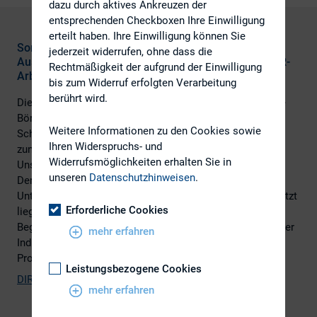
dazu durch aktives Ankreuzen der
entsprechenden Checkboxen Ihre Einwilligung
erteilt haben. Ihre Einwilligung können Sie
Sonderthema des Stimmungsbarometers:
jederzeit widerrufen, ohne dass die
Auswirkungen der Subprime-Krise auf die tägliche IR-
Rechtmäßigkeit der aufgrund der Einwilligung
Arbeit
bis zum Widerruf erfolgten Verarbeitung
berührt wird.
Die Befragung ab Mitte Januar 2008 fiel in eine turbulente
Börsenzeit, in der die Subprime-Krise fast täglich neue
Weitere Informationen zu den Cookies sowie
Schlagzeilen lieferte. Die Aktienmärkte reagierten
Ihren Widerspruchs- und
zunehmend nervös und die Volatilität stieg stark an. Die
Widerrufsmöglichkeiten erhalten Sie in
Unsicherheit setzt sich in den aktuellen Ergebnissen fort:
unseren
Datenschutzhinweisen
.
Der Indikator zur Einschätzung der derzeitigen Lage der
Unternehmen in Deutschland ist wiederholt gesunken. Jetzt
Erforderliche Cookies
liegt er bei 20 Prozent – das ist der niedrigste Wert seit
Beginn der Befragung. Allein im Jahresvergleich verliert der
mehr erfahren
Indikator zwei Drittel seines Wertes (Frühjahr 2007: 63
Prozent).
Leistungsbezogene Cookies
DIRK-Stimmungsbarometer Frühjahr 2008
(PDF)
mehr erfahren