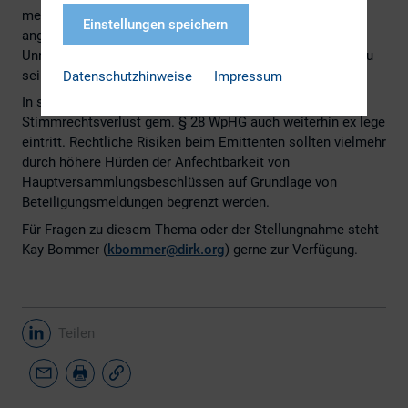
meldepflichtigen Aktionären unter gewissen Umständen
Einstellungen speichern
angefochten werden können, wenn diese meinen, zu
Unrecht von der Stimmabgabe ausgeschlossen worden zu
sein.
Datenschutzhinweise
Impressum
In seiner Stellungnahme plädiert der DIRK dafür, dass der
Stimmrechtsverlust gem. § 28 WpHG auch weiterhin ex lege
eintritt. Rechtliche Risiken beim Emittenten sollten vielmehr
durch höhere Hürden der Anfechtbarkeit von
Hauptversammlungsbeschlüssen auf Grundlage von
Beteiligungsmeldungen begrenzt werden.
Für Fragen zu diesem Thema oder der Stellungnahme steht
Kay Bommer (
kbommer@dirk.org
) gerne zur Verfügung.
Teilen