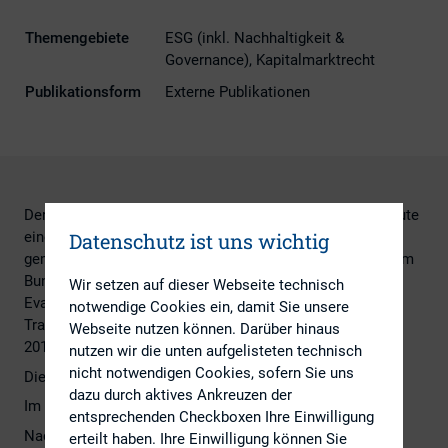
Themengebiete
ESG (inkl. Nachhaltigkeit &
Governance), Kapitalmarktrecht
Publikationsform
Externe Publikationen
Der DIRK – Deutscher Investor Relations Verband hat heute
Datenschutz ist uns wichtig
eine Stellungnahme zur Regelung des Rechtsverlustes
gemäß § 28 WpHG veröffentlicht. Hintergrund ist eine vom
Bundesministerium für Finanzen (BMF) durchgeführte
Wir setzen auf dieser Webseite technisch
Evaluierung des Gesetzes zur Umsetzung der
notwendige Cookies ein, damit Sie unsere
Transparenzrichtlinie-Änderungsrichtlinie vom November
Webseite nutzen können. Darüber hinaus
2015.
nutzen wir die unten aufgelisteten technisch
nicht notwendigen Cookies, sofern Sie uns
Die vollständige Stellungnahme finden Sie
hier
.
dazu durch aktives Ankreuzen der
Im Kern geht es dabei um folgende Frage:
entsprechenden Checkboxen Ihre Einwilligung
Nach dem im November 2015 eingeführten § 28 WpHG
erteilt haben. Ihre Einwilligung können Sie